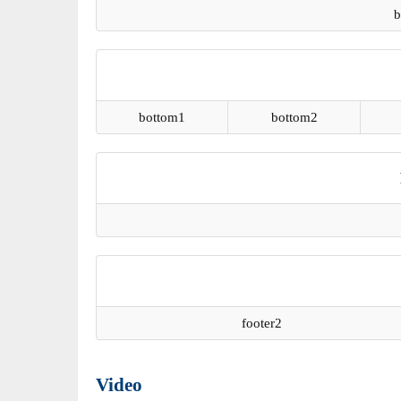
b
bottom1
bottom2
footer2
Video