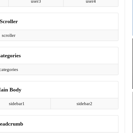
user3
user4
Scroller
scroller
ategories
categories
ain Body
sidebar1
sidebar2
eadcrumb