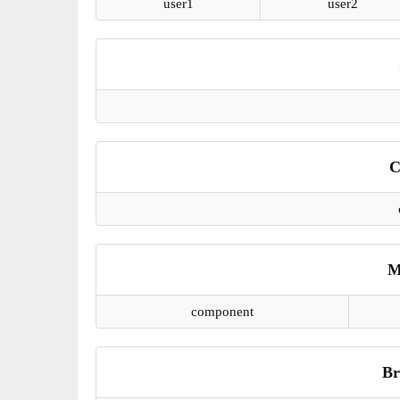
user1
user2
C
M
component
Br