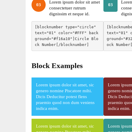
Lorem ipsum dolor sit amet
Lorem
03
03
consectetuer rutrum
conse
dignissim et neque id.
digni
[blocknumber type="circle" 
[blocknumbe
text="01" color="#FFF" back
text="01" 
ground="#f16a10"]Circle Blo
ground="#3
ck Number[/blocknumber]
ock Number
Block Examples
Lorem ipsum dolor sit amet, sic
Lorem ipsum 
genero nomine Piscatore mihi.
genero nomin
Dicis Deducitur potest flens
Dicis Deducit
praemio quod non dum veniens
praemio quo
indica enim.
indica enim.
Lorem ipsum dolor sit amet, sic
Lorem ipsum 
genero nomine Piscatore mihi.
genero nomin