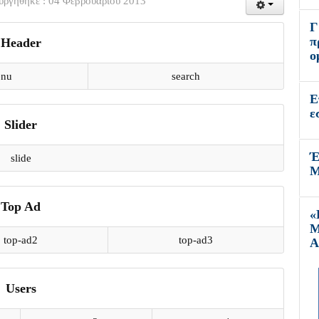
υργήθηκε : 04 Φεβρουαρίου 2013
Γ
π
Header
ο
nu
search
Ε
ε
Slider
Έ
slide
Μ
Top Ad
«
Μ
top-ad2
top-ad3
Α
Users