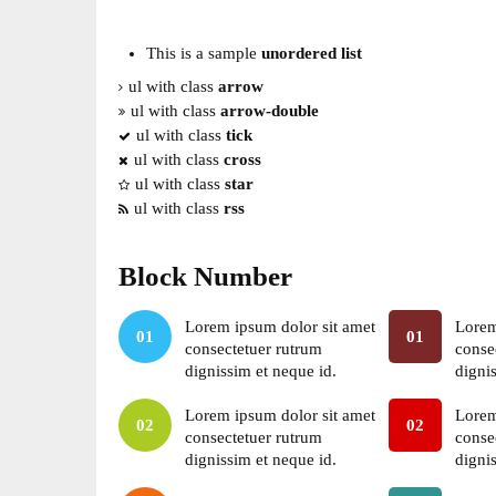
This is a sample
unordered list
ul with class
arrow
ul with class
arrow-double
ul with class
tick
ul with class
cross
ul with class
star
ul with class
rss
Block Number
Lorem ipsum dolor sit amet
Lorem
01
01
consectetuer rutrum
conse
dignissim et neque id.
digni
Lorem ipsum dolor sit amet
Lorem
02
02
consectetuer rutrum
conse
dignissim et neque id.
digni