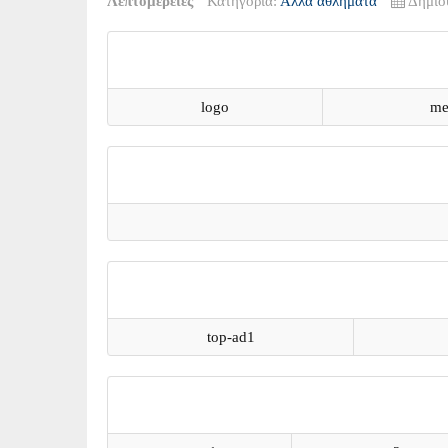
Λεπτομέρειες
Κατηγορία:
Άλλα αθλήματα
Δημιο
logo
me
top-ad1