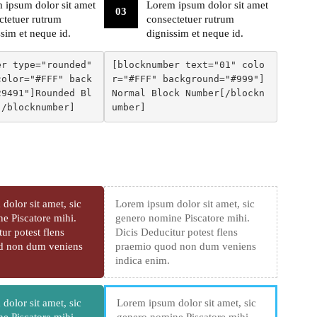
 ipsum dolor sit amet
Lorem ipsum dolor sit amet
03
ctetuer rutrum
consectetuer rutrum
ssim et neque id.
dignissim et neque id.
r type="rounded" 
[blocknumber text="01" colo
color="#FFF" back
r="#FFF" background="#999"]
29491"]Rounded Bl
Normal Block Number[/blockn
[/blocknumber]
umber]
dolor sit amet, sic
Lorem ipsum dolor sit amet, sic
e Piscatore mihi.
genero nomine Piscatore mihi.
ur potest flens
Dicis Deducitur potest flens
d non dum veniens
praemio quod non dum veniens
indica enim.
dolor sit amet, sic
Lorem ipsum dolor sit amet, sic
e Piscatore mihi.
genero nomine Piscatore mihi.