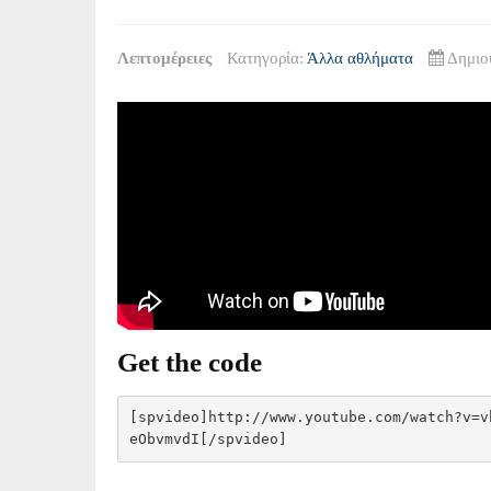
Λεπτομέρειες
Κατηγορία:
Άλλα αθλήματα
Δημιο
Get the code
[spvideo]http://www.youtube.com/watch?v=v
eObvmvdI[/spvideo]