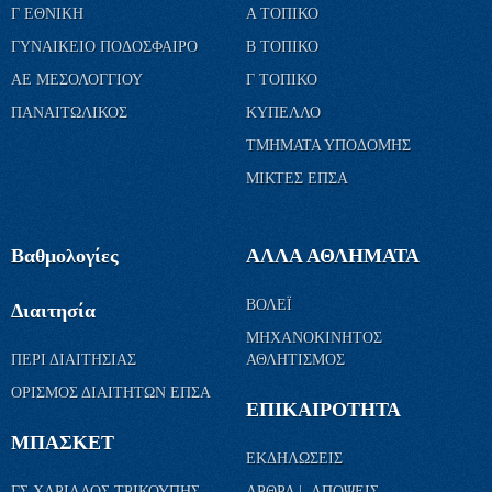
Γ ΕΘΝΙΚΗ
Α ΤΟΠΙΚΟ
ΓΥΝΑΙΚΕΙΟ ΠΟΔΟΣΦΑΙΡΟ
Β ΤΟΠΙΚΟ
ΑΕ ΜΕΣΟΛΟΓΓΙΟΥ
Γ ΤΟΠΙΚΟ
ΠΑΝΑΙΤΩΛΙΚΟΣ
ΚΥΠΕΛΛΟ
ΤΜΗΜΑΤΑ ΥΠΟΔΟΜΗΣ
ΜΙΚΤΕΣ ΕΠΣΑ
Βαθμολογίες
ΑΛΛΑ ΑΘΛΗΜΑΤΑ
ΒΟΛΕΪ
Διαιτησία
ΜΗΧΑΝΟΚΙΝΗΤΟΣ
ΠΕΡΙ ΔΙΑΙΤΗΣΙΑΣ
ΑΘΛΗΤΙΣΜΟΣ
ΟΡΙΣΜΟΣ ΔΙΑΙΤΗΤΩΝ ΕΠΣΑ
ΕΠΙΚΑΙΡΟΤΗΤΑ
ΜΠΑΣΚΕΤ
ΕΚΔΗΛΩΣΕΙΣ
ΓΣ ΧΑΡΙΛΑΟΣ ΤΡΙΚΟΥΠΗΣ
ΑΡΘΡΑ | ΑΠΟΨΕΙΣ