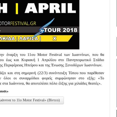
την έναρξη του 11ου Motor Festival των Ιωαννίνων, που θα
ου έως και Κυριακή 1 Απριλίου στο Πανηπειρωτικό Στάδιο
της Περιφέρειας Ηπείρου και της Ένωσης Ξενοδόχων Ιωαννίνων.
άζει και στη σημερινή (22/3) συνέντευξη Τύπου που παρέθεσαν
ν όλοι οι συναρμόδιοι φορείς συμφώνησαν στο εξής: «Το
 στα Ιωάννινα, θα αποτελέσει πόλο έλξης για χιλιάδες θεατές».
ρυσι»
άννινα το 11ο Motor Festival» (Βίντεο)