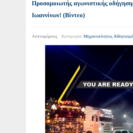
Προσομοιωτής αγωνιστικής οδήγησης 
Ιωαννίνων! (Βίντεο)
Λεπτομέρειες
Κατηγορία:
Μηχανοκίνητος Αθλητισμό