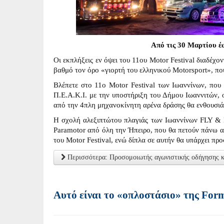
Από τις 30 Μαρτίου έ
Οι εκπλήξεις εν όψει του 11ου Motor Festival διαδέχο
βαθμό τον όρο «γιορτή του ελληνικού Motorsport», πο
Βλέπετε στο 11ο Motor Festival των Ιωαννίνων, που 
Π.Ε.Α.Κ.Ι. με την υποστήριξη του Δήμου Ιωαννιτών, ο
από την 4πλη μηχανοκίνητη αρένα δράσης θα ενθουσιά
Η σχολή αλεξιπτώτου πλαγιάς των Ιωαννίνων FLY & 
Paramotor από όλη την Ήπειρο, που θα πετούν πάνω α
του Motor Festival, ενώ δίπλα σε αυτήν θα υπάρχει π
Περισσότερα: Προσομοιωτής αγωνιστικής οδήγησης και
Αυτό είναι το «οπλοστάσιο» της Form