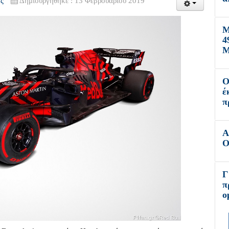
ς
Δημιουργήθηκε : 13 Φεβρουαρίου 2019
Μ
4
Μ
Ο
έ
π
Α
Ο
Γ
π
ο