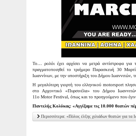
Το… ρολόι έχει αρχίσει να μετρά αντίστροφα για 
πραγματοποιηθεί το τριήμερο Παρασκευή 30 Μαρτί
Ιωαννίνων, με την υποστήριξη του Δήμου Ιωαννιτών, 
Η μεγαλύτερη γιορτή του ελληνικού motorsport πλησι
στο Αρχοντικό «Πυρσινέλα» του Δήμου Ιωαννιτώ
11ο Motor Festival, όπως και το προηγούμενο που έγινε
Παντελής Κολόκας: «Αγγίξαμε τις 10.000 θεατών πέ
Περισσότερα: «Πόλος έλξης χιλιάδων θεατών για τα Ιω