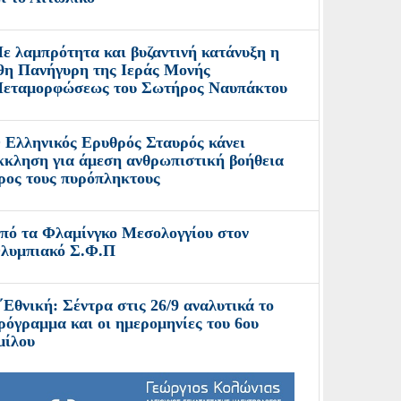
ε λαμπρότητα και βυζαντινή κατάνυξη η
9η Πανήγυρη της Ιεράς Μονής
εταμορφώσεως του Σωτήρος Ναυπάκτου
 Ελληνικός Ερυθρός Σταυρός κάνει
κκληση για άμεση ανθρωπιστική βοήθεια
ρος τους πυρόπληκτους
πό τα Φλαμίνγκο Μεσολογγίου στον
λυμπιακό Σ.Φ.Π
΄Εθνική: Σέντρα στις 26/9 αναλυτικά το
ρόγραμμα και οι ημερομηνίες του 6ου
μίλου