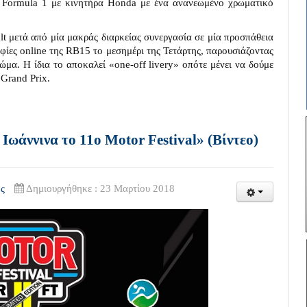
 Formula 1 με κινητήρα Honda με ένα ανανεωμένο χρωματικό
lt μετά από μία μακράς διαρκείας συνεργασία σε μία προσπάθεια
φίες online της RB15 το μεσημέρι της Τετάρτης, παρουσιάζοντας
μα. Η ίδια το αποκαλεί «one-off livery» οπότε μένει να δούμε
 Grand Prix.
Ιωάννινα το 11ο Motor Festival» (Βίντεο)
ς
Δημιουργήθηκε : 23 Μαρτίου 2018