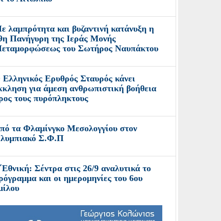
ε λαμπρότητα και βυζαντινή κατάνυξη η
9η Πανήγυρη της Ιεράς Μονής
εταμορφώσεως του Σωτήρος Ναυπάκτου
 Ελληνικός Ερυθρός Σταυρός κάνει
κκληση για άμεση ανθρωπιστική βοήθεια
ρος τους πυρόπληκτους
πό τα Φλαμίνγκο Μεσολογγίου στον
λυμπιακό Σ.Φ.Π
΄Εθνική: Σέντρα στις 26/9 αναλυτικά το
ρόγραμμα και οι ημερομηνίες του 6ου
μίλου