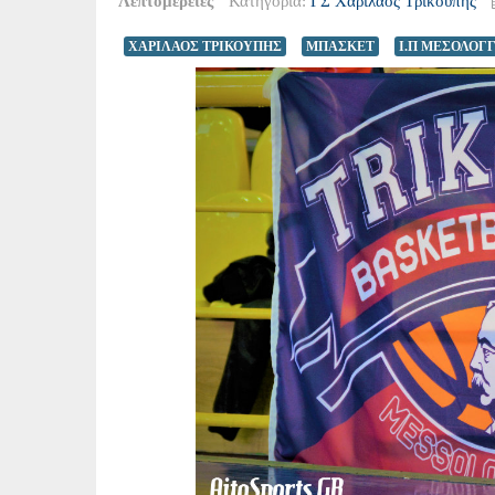
Λεπτομέρειες
Κατηγορία:
ΓΣ Χαρίλαος Τρικούπης
ΧΑΡΙΛΑΟΣ ΤΡΙΚΟΥΠΗΣ
ΜΠΑΣΚΕΤ
Ι.Π ΜΕΣΟΛΟΓ