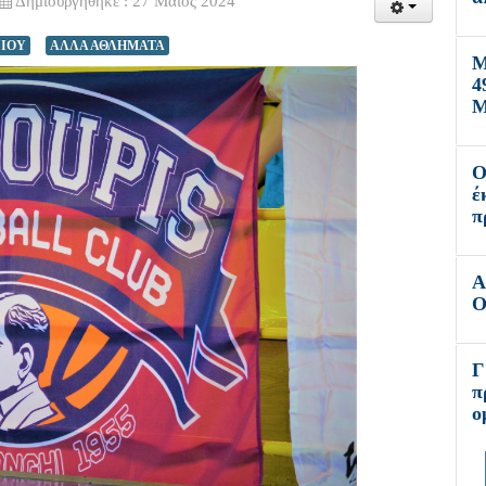
Δημιουργήθηκε : 27 Μαϊος 2024
ΓΙΟΥ
ΑΛΛΑ ΑΘΛΗΜΑΤΑ
Μ
4
Μ
Ο
έ
π
Α
Ο
Γ
π
ο