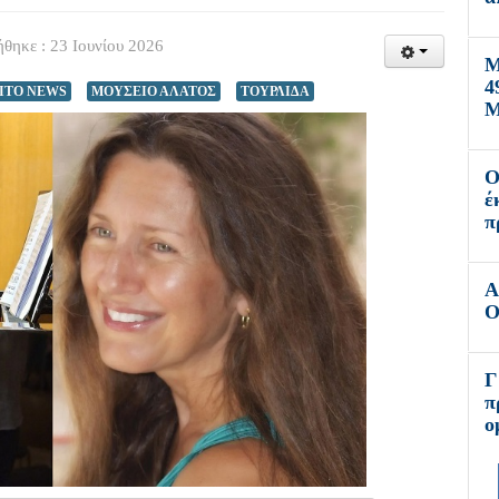
θηκε : 23 Ιουνίου 2026
Μ
4
ITO NEWS
ΜΟΥΣΕΙΟ ΑΛΑΤΟΣ
ΤΟΥΡΛΙΔΑ
Μ
Ο
έ
π
Α
Ο
Γ
π
ο