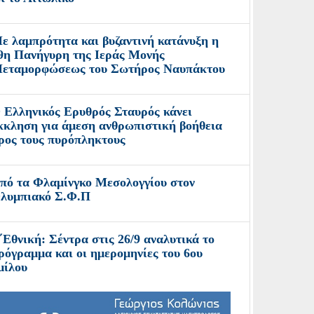
ε λαμπρότητα και βυζαντινή κατάνυξη η
9η Πανήγυρη της Ιεράς Μονής
εταμορφώσεως του Σωτήρος Ναυπάκτου
 Ελληνικός Ερυθρός Σταυρός κάνει
κκληση για άμεση ανθρωπιστική βοήθεια
ρος τους πυρόπληκτους
πό τα Φλαμίνγκο Μεσολογγίου στον
λυμπιακό Σ.Φ.Π
΄Εθνική: Σέντρα στις 26/9 αναλυτικά το
ρόγραμμα και οι ημερομηνίες του 6ου
μίλου