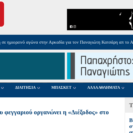
ολογγίου στον Ολυμπιακό Σ.Φ.Π
-
Πέμπτη, 06 Αυγούστου 2026 17:40
ΔΙΑΙΤΗΣΙΑ
ΜΠΑΣΚΕΤ
ΑΛΛΑ ΑΘΛΗΜΑΤΑ
Τ
 φεγγαριού οργανώνει η «Διέξοδος» στο
Β
σ
α