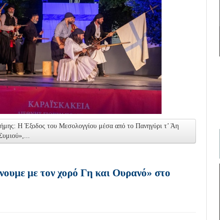
μης: Η Έξοδος του Μεσολογγίου μέσα από το Πανηγύρι τ’ Άη
Συμιού»,...
υμε με τον χορό Γη και Ουρανό» στο