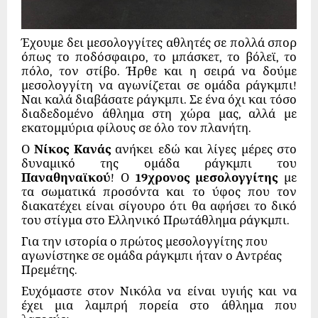
Έχουμε δει μεσολογγίτες αθλητές σε πολλά σπορ
όπως το ποδόσφαιρο, το μπάσκετ, το βόλεϊ, το
πόλο, τον στίβο. Ήρθε και η σειρά να δούμε
μεσολογγίτη να αγωνίζεται σε ομάδα ράγκμπι!
Ναι καλά διαβάσατε ράγκμπι. Σε ένα όχι και τόσο
διαδεδομένο άθλημα στη χώρα μας, αλλά με
εκατομμύρια φίλους σε όλο τον πλανήτη.
Ο
Νίκος Κανάς
ανήκει εδώ και λίγες μέρες στο
δυναμικό της ομάδα ράγκμπι του
Παναθηναϊκού
! Ο
19χρονος μεσολογγίτης
με
τα σωματικά προσόντα και το ύφος που τον
διακατέχει είναι σίγουρο ότι θα αφήσει το δικό
του στίγμα στο Ελληνικό Πρωτάθλημα ράγκμπι.
Για την ιστορία ο πρώτος μεσολογγίτης που
αγωνίστηκε σε ομάδα ράγκμπι ήταν ο Αντρέας
Πρεμέτης.
Ευχόμαστε στον Νικόλα να είναι υγιής και να
έχει μια λαμπρή πορεία στο άθλημα που