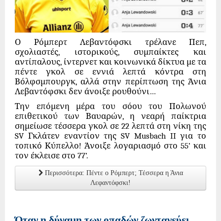
Ο Ρόμπερτ Λεβαντόφσκι τρέλανε Πεπ,
σχολιαστές, ιστορικούς, συμπαίκτες και
αντίπαλους, ίντερνετ και κοινωνικά δίκτυα με τα
πέντε γκολ σε εννιά λεπτά κόντρα στη
Βόλφσμπουργκ, αλλά στην περίπτωση της Άνια
Λεβαντόφσκι δεν άνοιξε ρουθούνι…
Την επόμενη μέρα του σόου του Πολωνού
επιθετικού των Βαυαρών, η νεαρή παίκτρια
σημείωσε τέσσερα γκολ σε 22 λεπτά στη νίκη της
SV Γκλάτεν εναντίον της SV Musbach II για το
τοπικό Κύπελλο! Άνοιξε λογαριασμό στο 55’ και
τον έκλεισε στο 77’.
Περισσότερα: Πέντε ο Ρόμπερτ; Τέσσερα η Άνια
Λεφαντόφσκι!
Όταν η δύναμη των οπαδών ζωντανεύει