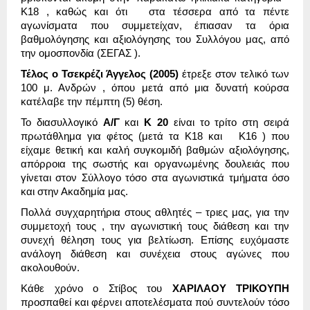
Κ18 , καθώς και ότι στα τέσσερα από τα πέντε
αγωνίσματα που συμμετείχαν, έπιασαν τα όρια
βαθμολόγησης και αξιολόγησης του Συλλόγου μας, από
την ομοσπονδία (ΣΕΓΑΣ ).
Τέλος ο Τσεκρέζι Άγγελος (2005)
έτρεξε στον τελικό των
100 μ. Ανδρών , όπου μετά από μια δυνατή κούρσα
κατέλαβε την πέμπτη (5) θέση.
Το διασυλλογικό
Α/Γ
και
Κ 20
είναι το τρίτο στη σειρά
πρωτάθλημα για φέτος (μετά τα Κ18 και Κ16 ) που
είχαμε θετική και καλή συγκομιδή βαθμών αξιολόγησης,
απόρροια της σωστής και οργανωμένης δουλειάς που
γίνεται στον Σύλλογο τόσο στα αγωνιστικά τμήματα όσο
και στην Ακαδημία μας.
Πολλά συγχαρητήρια στους αθλητές – τριες μας, για την
συμμετοχή τους , την αγωνιστική τους διάθεση και την
συνεχή θέληση τους για βελτίωση. Επίσης ευχόμαστε
ανάλογη διάθεση και συνέχεια στους αγώνες που
ακολουθούν.
Κάθε χρόνο ο Στίβος του
ΧΑΡΙΛΑΟΥ ΤΡΙΚΟΥΠΗ
προσπαθεί και φέρνει αποτελέσματα πού συντελούν τόσο