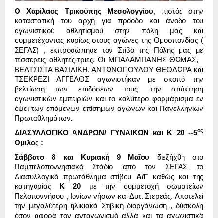
Ο Χαρίλαος Τρικούπης Μεσολογγίου
, πιστός στην
καταστατική του αρχή για πρόοδο και άνοδο του
αγωνιστικού αθλητισμού στην πόλη μας και
συμμετέχοντας κυρίως στους αγώνες της Ομοσπονδίας (
ΣΕΓΑΣ) , εκπροσώπησε τον Στίβο της Πόλης μας με
τέσσερεις αθλητές-τριες. Οι ΜΠΑΛΑΜΠΑΝΗΣ ΘΩΜΑΣ,
ΒΕΛΤΣΙΣΤΑ ΒΑΣΙΛΙΚΗ, ΑΝΤΩΝΟΠΟΥΛΟΥ ΘΕΟΔΩΡΑ και
ΤΣΕΚΡΕΖΙ ΑΓΓΕΛΟΣ αγωνιστήκαν με σκοπό την
βελτίωση των επιδόσεων τους, την απόκτηση
αγωνιστικών εμπειριών και το καλύτερο φορμάρισμα εν
όψει των επόμενων επίσημων αγώνων και Πανελληνίων
Πρωταθλημάτων
.
ος
ΔΙΑΣΥΛΛΟΓΙΚΟ ΑΝΔΡΩΝ/ ΓΥΝΑΙΚΩΝ και Κ 20 --5
Ομιλος :
Σάββατο 8 και Κυριακή 9 Μαΐου
διεξήχθη στο
Παμπελοποννησιακό Στάδιο από τον ΣΕΓΑΣ το
Διασυλλογικό πρωτάθλημα στίβου
Α/Γ
καθώς και της
κατηγορίας
Κ 20
με την συμμετοχή σωματείων
Πελοποννήσου , Ιονίων νήσων και Δυτ. Στερεάς. Αποτελεί
την μεγαλύτερη ηλικιακά Στιβική διοργάνωση , δύσκολη
όσον αφορά τον ανταγωνισμό αλλά και τα αγωνιστικά