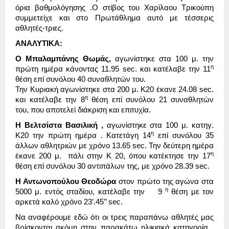
όρια βαθμολόγησης .Ο στίβος του Χαρίλαου Τρικούπη
συμμετείχε και στο Πρωτάθλημα αυτό με τέσσερις
αθλητές-τριες.
ΑΝΑΛΥΤΙΚΑ:
Ο Μπαλαμπάνης Θωμάς,
αγωνίστηκε στα 100 μ. την
η
πρώτη ημέρα κάνοντας 11.95 sec. και κατέλαβε την 11
θέση επί συνόλου 40 συναθλητών του.
Την Κυριακή αγωνίστηκε στα 200 μ. Κ20 έκανε 24.08 sec.
η
και κατέλαβε την 8
θέση επί συνόλου 21 συναθλητών
του, που αποτελεί διάκριση και επιτυχία.
Η Βελτσίστα Βασιλική ,
αγωνίστηκε στα 100 μ. κατηγ.
η
K20 την πρώτη ημέρα . Κατετάγη 14
επί συνόλου 35
άλλων αθλητριών με χρόνο 13.65 sec. Την δεύτερη ημέρα
η
έκανε 200 μ. πάλι στην Κ 20, όπου κατέκτησε την 17
θέση επί συνόλου 30 αντιπάλων της, με χρόνο 28.39 sec.
Η Αντωνοπούλου Θεοδώρα
στον πρώτο της αγώνα στα
η
5000 μ. εντός σταδίου, κατέλαβε την 9
θέση με τον
αρκετά καλό χρόνο 23’.45’’ sec.
Να αναφέρουμε εδώ ότι οι τρεις παραπάνω αθλητές μας
βρίσκονται ακόμη στην παρακάτω ηλικιακά κατηγορία