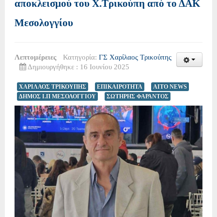
αποκλεισμού του Χ.Τρικούπη από το ΔΑΚ
Μεσολογγίου
Λεπτομέρειες
Κατηγορία:
ΓΣ Χαρίλαος Τρικούπης
Δημιουργήθηκε : 16 Ιουνίου 2025
ΧΑΡΙΛΑΟΣ ΤΡΙΚΟΥΠΗΣ
ΕΠΙΚΑΙΡΟΤΗΤΑ
AITO NEWS
ΔΗΜΟΣ Ι.Π ΜΕΣΟΛΟΓΓΙΟΥ
ΣΩΤΗΡΗΣ ΦΑΡΑΝΤΟΣ