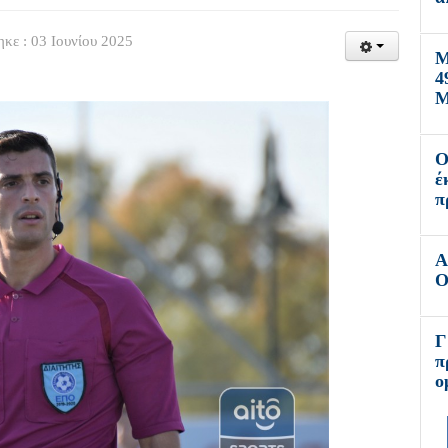
κε : 03 Ιουνίου 2025
Μ
4
Μ
Ο
έ
π
Α
Ο
Γ
π
ο