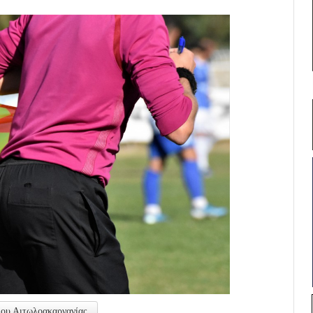
λου Αιτωλοακαρνανίας