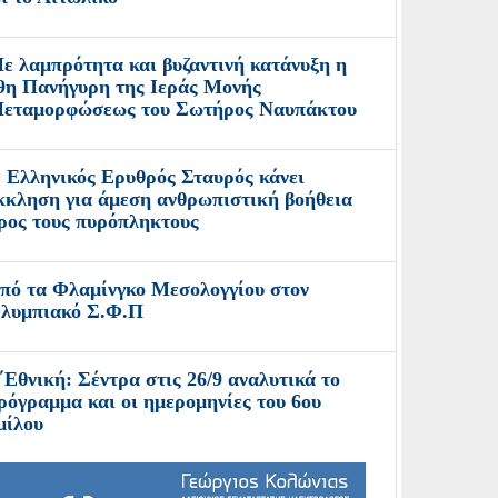
ε λαμπρότητα και βυζαντινή κατάνυξη η
9η Πανήγυρη της Ιεράς Μονής
εταμορφώσεως του Σωτήρος Ναυπάκτου
 Ελληνικός Ερυθρός Σταυρός κάνει
κκληση για άμεση ανθρωπιστική βοήθεια
ρος τους πυρόπληκτους
πό τα Φλαμίνγκο Μεσολογγίου στον
λυμπιακό Σ.Φ.Π
΄Εθνική: Σέντρα στις 26/9 αναλυτικά το
ρόγραμμα και οι ημερομηνίες του 6ου
μίλου