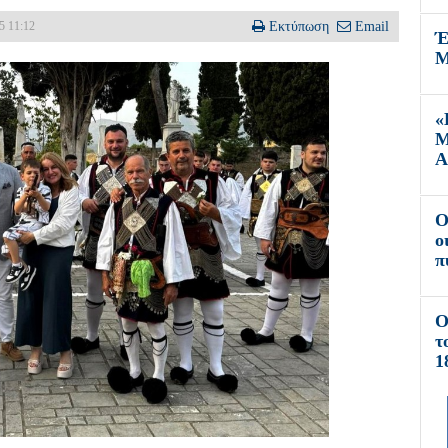
5 11:12
Εκτύπωση
Email
Έ
Μ
«
Μ
Α
O
ο
π
Ο
τ
1