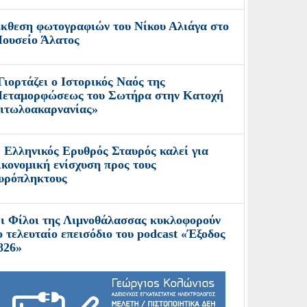
κθεση φωτογραφιών του Νίκου Αλιάγα στο
ουσείο Άλατος
Γιορτάζει ο Ιστορικός Ναός της
εταμορφώσεως του Σωτήρα στην Κατοχή
ιτωλοακαρνανίας»
 Ελληνικός Ερυθρός Σταυρός καλεί για
ικονομική ενίσχυση προς τους
υρόπληκτους
ι Φίλοι της Λιμνοθάλασσας κυκλοφορούν
ο τελευταίο επεισόδιο του podcast «Έξοδος
826»