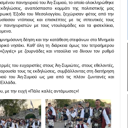
μισμένου πανηγυριού του Άη-Συμιού, το οποίο ολοκληρώθηκε
εκδηλώσεις, αναπόσπαστο κομμάτι της πολιτιστικής μας
ηρωική Έξοδο του Μεσολογγίου, ξεχώρισαν φέτος από την
ίασαν ντόπιους και επισκέπτες με τις ιππευτικές τους
ν πανηγυριστών με τους ντουλαμάδες και τα φισεκλίκια,
ώμενα.
πιμνημόσυνη δέηση και την κατάθεση στεφάνων στο Μνημείο
ρικό νησάκι. Καθ’ όλη τη διάρκεια όμως του τετραήμερου
 «ζυγιές» με ζουρνάδες και νταούλια να δίνουν τον ρυθμό
ρμές του ευχαριστίες στους Άη-Συμιώτες, στους εθελοντές,
παρουσία τους τις εκδηλώσεις, συμβάλλοντας στη διατήρηση
ιού του Άη-Συμιού ως μια από τις πλέον ζωντανές και
ν Ελλάδα.
ου, με την ευχή «Πάλε καλές αντάμωσες»!