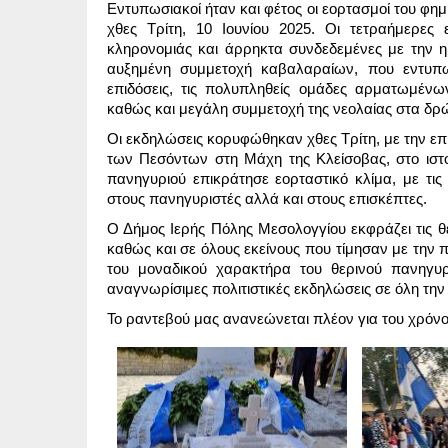
Εντυπωσιακοί ήταν και φέτος οι εορτασμοί του φη
χθες Τρίτη, 10 Ιουνίου 2025. Οι τετραήμερες 
κληρονομιάς και άρρηκτα συνδεδεμένες με την 
αυξημένη συμμετοχή καβαλαραίων, που εντυπωσ
επιδόσεις, τις πολυπληθείς ομάδες αρματωμένω
καθώς και μεγάλη συμμετοχή της νεολαίας στα δρ
Οι εκδηλώσεις κορυφώθηκαν χθες Τρίτη, με την ε
των Πεσόντων στη Μάχη της Κλείσοβας, στο ιστο
πανηγυριού επικράτησε εορταστικό κλίμα, με τις
στους πανηγυριστές αλλά και στους επισκέπτες.
Ο Δήμος Ιερής Πόλης Μεσολογγίου εκφράζει τις θε
καθώς και σε όλους εκείνους που τίμησαν με την 
του μοναδικού χαρακτήρα του θερινού πανηγυρ
αναγνωρίσιμες πολιτιστικές εκδηλώσεις σε όλη τη
Το ραντεβού μας ανανεώνεται πλέον για του χρόν