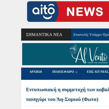
ΣΗΜΑΝΤΙΚΆ ΝΈΑ
Επιστολή: Υπάρχει Προο
8ο τουρνουά αγάπης 
ΑΡΧΙΚΗ
ΠΟΔΟΣΦΑΙΡΟ
ΕΠΣ ΑΙΤ/ΝΙΑΣ
Εντυπωσιακή η συμμετοχή των καβαλ
πανηγύρι του Άη-Συμιού (Φωτο)