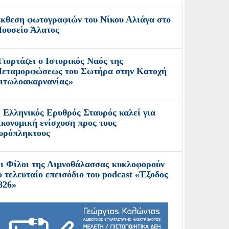
κθεση φωτογραφιών του Νίκου Αλιάγα στο
ουσείο Άλατος
Γιορτάζει ο Ιστορικός Ναός της
εταμορφώσεως του Σωτήρα στην Κατοχή
ιτωλοακαρνανίας»
 Ελληνικός Ερυθρός Σταυρός καλεί για
ικονομική ενίσχυση προς τους
υρόπληκτους
ι Φίλοι της Λιμνοθάλασσας κυκλοφορούν
ο τελευταίο επεισόδιο του podcast «Έξοδος
826»