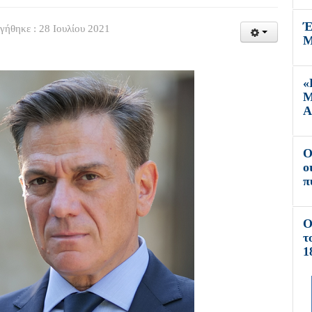
Έ
γήθηκε : 28 Ιουλίου 2021
Μ
«
Μ
Α
O
ο
π
Ο
τ
1