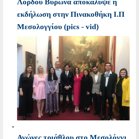
Λόρδου Βύρωνα αποκάλυψε η
εκδήλωση στην Πινακοθήκη Ι.Π
Μεσολογγίου (pics - vid)
Αγώνες τριάθλου στο Μεσολόγγι