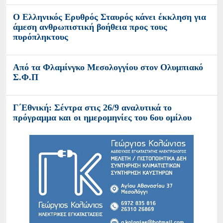
του Σωτήρα στην Κατοχή Αιτωλοακαρνανίας»
O Ελληνικός Ερυθρός Σταυρός καλεί για
οικονομική ενίσχυση προς τους πυρόπληκτους
Οι Φίλοι της Λιμνοθάλασσας κυκλοφορούν το
τελευταίο επεισόδιο του podcast «Έξοδος 1826»