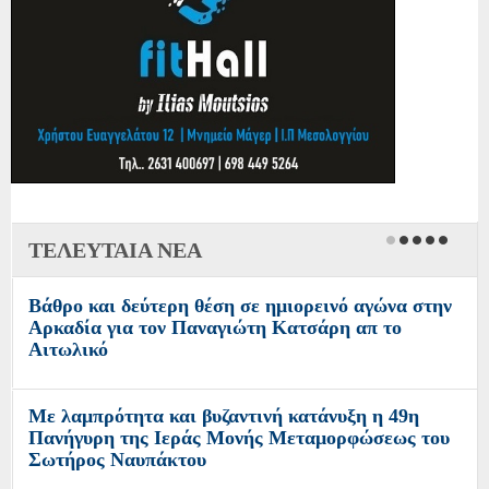
ΤΕΛΕΥΤΑΙΑ ΝΕΑ
Επανέναρξη εργασιών αντικατάστασης του
εσωτερικού δικτύου ύδρευσης Μεσολογγίου
Έκθεση φωτογραφιών του Νίκου Αλιάγα στο
Μουσείο Άλατος
«Γιορτάζει ο Ιστορικός Ναός της Μεταμορφώσεως