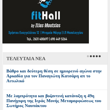
ΤΕΛΕΥΤΑΙΑ ΝΕΑ
Βάθρο και δεύτερη θέση σε ημιορεινό αγώνα στην
Επανέναρξη εργασιών αντικατάστασης του
Αρκαδία για τον Παναγιώτη Κατσάρη απ το
εσωτερικού δικτύου ύδρευσης Μεσολογγίου
Αιτωλικό
Έκθεση φωτογραφιών του Νίκου Αλιάγα στο
Με λαμπρότητα και βυζαντινή κατάνυξη η 49η
Μουσείο Άλατος
Πανήγυρη της Ιεράς Μονής Μεταμορφώσεως του
Σωτήρος Ναυπάκτου