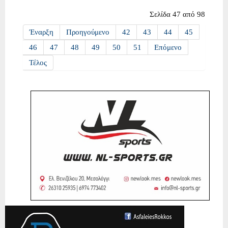
Σελίδα 47 από 98
Έναρξη
Προηγούμενο
42
43
44
45
46
47
48
49
50
51
Επόμενο
Τέλος