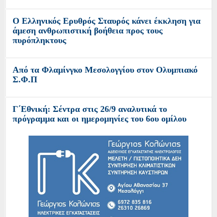
«Γιορτάζει ο Ιστορικός Ναός της Μεταμορφώσεως
του Σωτήρα στην Κατοχή Αιτωλοακαρνανίας»
Ο Ελληνικός Ερυθρός Σταυρός κάνει έκκληση για
άμεση ανθρωπιστική βοήθεια προς τους
πυρόπληκτους
O Ελληνικός Ερυθρός Σταυρός καλεί για
οικονομική ενίσχυση προς τους πυρόπληκτους
Από τα Φλαμίνγκο Μεσολογγίου στον Ολυμπιακό
Σ.Φ.Π
Οι Φίλοι της Λιμνοθάλασσας κυκλοφορούν το
τελευταίο επεισόδιο του podcast «Έξοδος 1826»
Γ΄Εθνική: Σέντρα στις 26/9 αναλυτικά το
πρόγραμμα και οι ημερομηνίες του 6ου ομίλου