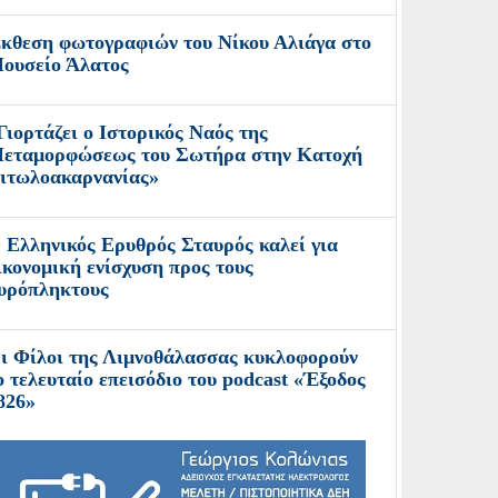
κθεση φωτογραφιών του Νίκου Αλιάγα στο
ουσείο Άλατος
Γιορτάζει ο Ιστορικός Ναός της
εταμορφώσεως του Σωτήρα στην Κατοχή
ιτωλοακαρνανίας»
 Ελληνικός Ερυθρός Σταυρός καλεί για
ικονομική ενίσχυση προς τους
υρόπληκτους
ι Φίλοι της Λιμνοθάλασσας κυκλοφορούν
ο τελευταίο επεισόδιο του podcast «Έξοδος
826»