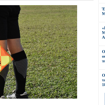
Έ
Μ
«
Μ
Α
O
ο
π
Ο
τ
1