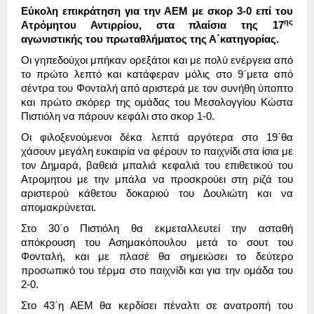
Εύκολη επικράτηση για την ΑΕΜ με σκορ 3-0 επί του
ης
Ατρόμητου Αντιρρίου, στα πλαίσια της 17
αγωνιστικής του πρωταθλήματος της Α΄κατηγορίας.
Οι γηπεδούχοι μπήκαν ορεξάτοι και με πολύ ενέργεια από
το πρώτο λεπτό και κατάφεραν μόλις στο 9΄μετα από
σέντρα του Φονταλή από αριστερά με τον συνήθη ύποπτο
και πρώτο σκόρερ της ομάδας του Μεσολογγίου Κώστα
Πιστιόλη να πάρουν κεφάλι στο σκορ 1-0.
Οι φιλοξενούμενοι δέκα λεπτά αργότερα στο 19΄θα
χάσουν μεγάλη ευκαιρία να φέρουν το παιχνίδι στα ίσια με
τον Δημαρά, βαθειά μπαλιά κεφαλιά του επιθετικού του
Ατρομητου με την μπάλα να προσκρούει στη ριζά του
αριστερού κάθετου δοκαριού του Δουλιώτη και να
απομακρύνεται.
Στο 30΄ο Πιστιόλη θα εκμεταλλευτεί την ασταθή
απόκρουση του Ασημακόπουλου μετά το σουτ του
Φονταλή, και με πλασέ θα σημειώσει το δεύτερο
προσωπικό του τέρμα στο παιχνίδι και για την ομάδα του
2-0.
Στο 43΄η ΑΕΜ θα κερδίσει πέναλτι σε ανατροπή του