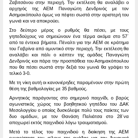
Ζαβιτσάνου στην περιοχή. Την εκτέλεση θα αναλάβει ο
αρχηγός της ΑΕΜ Παναγιώτη Δενδρινός με τον
Ασημακόπουλο όμως να πέφτει σωστά στην αριστερή του
γωνιά και να αποκρούει.
Στο δεύτερο μέρος ο ρυθμός θα πέσει, με τους
γηπεδούχους να σημειώνουν ένα τέρμα ακόμα στο 57΄
από τα έντεκα βήματα. Πέναλτι για την ΑΕΜ σε κράτημα
του Γαβρίνα από αμυντικό στην περιοχή. Την εκτέλεση θα
αναλάβει και πάλι ο κάπτεν της ομάδας Παναγιώτη
Δενδρινός και πάρα την προσπάθεια του Ασημακόπουλου
που θα πέσει σωστά στην δεξιά του γωνιά θα γράψει το
τελικό 3-0.
Με τη νίκη αυτή οι κανονιέρηδες παραμένουν στην πρώτη
θέση της βαθμολογίας με 35 βαθμούς.
Αρνητικός παράγοντας στο σημερινό παιχνίδι, ο βαρύς
αγωνιστικός χώρος του βοηθητικού γηπέδου του ΔΑΚ
Μεσολογγίου ο οποίος δυσκόλεψε πολύ τους παίκτες των
δυο ομάδων, με τον Θανάση Παλιάτσα στο 28΄να
αποχωρεί εκτός παιχνιδιού λόγω τραυματισμού.
Μετά το τέλος του παιχνιδιού η διοίκηση της ΑΕΜ
ευχαρίστησε του φίλους της ομάδας για την δυναμική