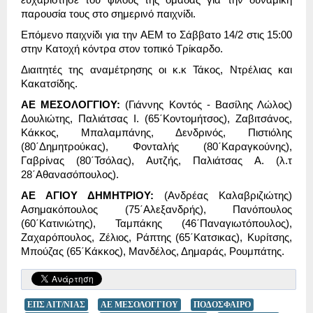
παρουσία τους στο σημερινό παιχνίδι.
Επόμενο παιχνίδι για την ΑΕΜ το Σάββατο 14/2 στις 15:00
στην Κατοχή κόντρα στον τοπικό Τρίκαρδο.
Διαιτητές της αναμέτρησης οι κ.κ Τάκος, Ντρέλιας και
Κακατσίδης.
ΑΕ ΜΕΣΟΛΟΓΓΙΟΥ:
(Γιάννης Κοντός - Βασίλης Λώλος)
Δουλιώτης, Παλιάτσας Ι. (65΄Κοντομήτσος), Ζαβιτσάνος,
Κάκκος, Μπαλαμπάνης, Δενδρινός, Πιστιόλης
(80΄Δημητρούκας), Φονταλής (80΄Καραγκούνης),
Γαβρίνας (80΄Τσόλας), Αυτζής, Παλιάτσας Α. (λ.τ
28΄Αθανασόπουλος).
ΑΕ ΑΓΙΟΥ ΔΗΜΗΤΡΙΟΥ:
(Ανδρέας Καλαβριζιώτης)
Ασημακόπουλος (75΄Αλεξανδρής), Πανόπουλος
(60΄Κατινιώτης), Ταμπάκης (46΄Παναγιωτόπουλος),
Ζαχαρόπουλος, Ζέλιος, Ράπτης (65΄Κατσικας), Κυρίτσης,
Μπούζας (65΄Κάκκος), Μανδέλος, Δημαράς, Ρουμπάτης.
ΕΠΣ ΑΙΤ/ΝΙΑΣ
ΑΕ ΜΕΣΟΛΟΓΓΙΟΥ
ΠΟΔΟΣΦΑΙΡΟ