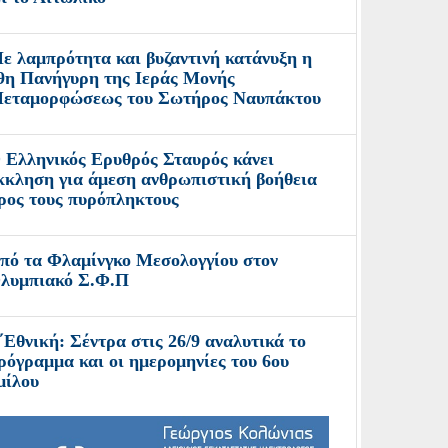
ε λαμπρότητα και βυζαντινή κατάνυξη η
9η Πανήγυρη της Ιεράς Μονής
εταμορφώσεως του Σωτήρος Ναυπάκτου
 Ελληνικός Ερυθρός Σταυρός κάνει
κκληση για άμεση ανθρωπιστική βοήθεια
ρος τους πυρόπληκτους
πό τα Φλαμίνγκο Μεσολογγίου στον
λυμπιακό Σ.Φ.Π
΄Εθνική: Σέντρα στις 26/9 αναλυτικά το
ρόγραμμα και οι ημερομηνίες του 6ου
μίλου