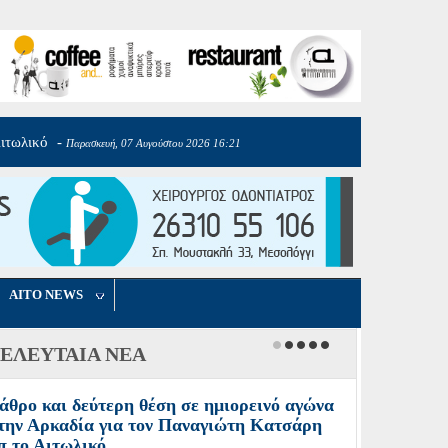
Αιτωλικό
σολογγίου στον Ολυμπιακό Σ.Φ.Π
-
-
Παρασκευή, 07 Αυγούστου 2026 16:21
Πέμπτη, 06 Αυγούστου 2026 17:40
AITO NEWS
ΕΛΕΥΤΑΙΑ ΝΕΑ
άθρο και δεύτερη θέση σε ημιορεινό αγώνα
την Αρκαδία για τον Παναγιώτη Κατσάρη
π το Αιτωλικό