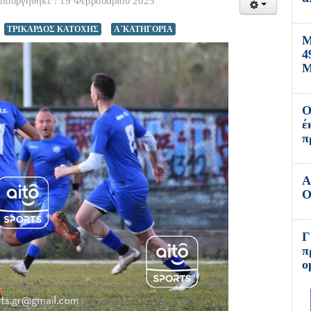
ιουργήθηκε : 19 Φεβρουαρίου 2025
ΤΡΙΚΑΡΔΟΣ ΚΑΤΟΧΗΣ
Α΄ΚΑΤΗΓΟΡΙΑ
Μ
4
Μ
Ο
έ
π
Α
Ο
Γ
π
ο