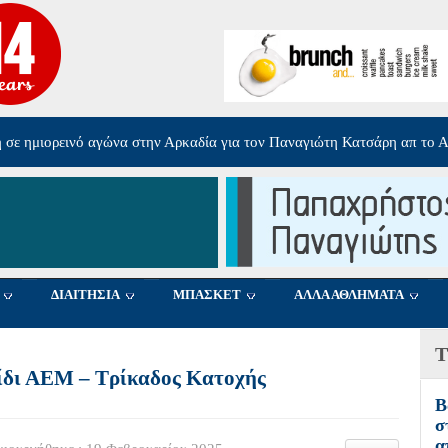
η σε ημιορεινό αγώνα στην Αρκαδία για τον Παναγιώτη Κατσάρη απ το 
Από τα Φλαμίνγκο Με
ΔΙΑΙΤΗΣΙΑ
ΜΠΑΣΚΕΤ
ΑΛΛΑ ΑΘΛΗΜΑΤΑ
Τ
ίδι ΑΕΜ – Τρίκαδος Κατοχής
Β
σ
α