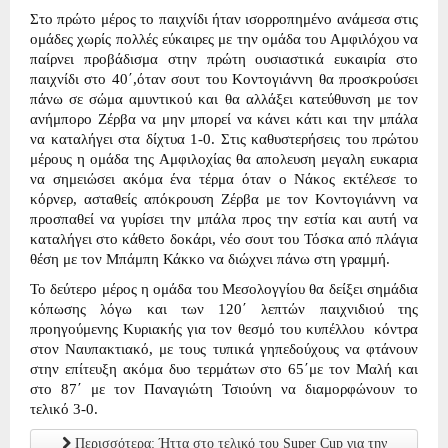
Στο πρώτο μέρος το παιχνίδι ήταν ισορροπημένο ανάμεσα στις
ομάδες χωρίς πολλές εύκαιρες με την ομάδα του Αμφιλόχου να
παίρνει προβάδισμα στην πρώτη ουσιαστικά ευκαιρία στο
παιχνίδι στο 40΄,όταν σουτ του Κοντογιάννη θα προσκρούσει
πάνω σε σώμα αμυντικού και θα αλλάξει κατεύθυνση με τον
ανήμπορο Ζέρβα να μην μπορεί να κάνει κάτι και την μπάλα
να καταλήγει στα δίχτυα 1-0. Στις καθυστερήσεις του πρώτου
μέρους η ομάδα της Αμφιλοχίας θα απολευση μεγαλη ευκαρια
να σημειώσει ακόμα ένα τέρμα όταν ο Νάκος εκτέλεσε το
κόρνερ, ασταθείς απόκρουση Ζέρβα με τον Κοντογιάννη να
προσπαθεί να γυρίσει την μπάλα προς την εστία και αυτή να
καταλήγει στο κάθετο δοκάρι, νέο σουτ του Τόσκα από πλάγια
θέση με τον Μπάμπη Κάκκο να διώχνει πάνω στη γραμμή.
Το δεύτερο μέρος η ομάδα του Μεσολογγίου θα δείξει σημάδια
κόπωσης λόγω και των 120΄ λεπτών παιχνιδιού της
προηγούμενης Κυριακής για τον θεσμό του κυπέλλου κόντρα
στον Ναυπακτιακό, με τους τυπικά γηπεδούχους να φτάνουν
στην επίτευξη ακόμα δυο τερμάτων στο 65΄με τον Μαλή και
στο 87΄ με τον Παναγιώτη Τσιούνη να διαμορφώνουν το
τελικό 3-0.
Περισσότερα: Ήττα στο τελικό του Super Cup για την