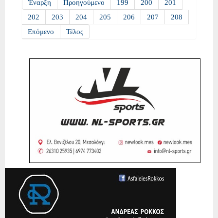
Έναρξη
Προηγούμενο
199
200
201
202
203
204
205
206
207
208
Επόμενο
Τέλος