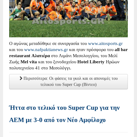
Ο αγώνας μεταδόθηκε σε συνεργασία του
www.aitosports.gr
και του
www.nafpaktianews.gr
και ηταν πρόσφορα του
all bar
restaurant Αλατιέρα
στο Λιμάνι Μεσολογγίου, του Μελί
Ζωής
Mel vita
και του ξενοδοχείου
Hotel Liberty
Ηρώων
πολυτεχνείου 41 στο Μεσολόγγι.
Περισσότερα: Οι φάσεις τα γκολ και οι απονομές του
τελικού του Super Cup (Βίντεο)
Ήττα στο τελικό του Super Cup για την
ΑΕΜ με 3-0 από τον Νέο Αμφίλοχο