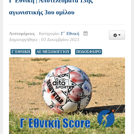
Γ΄Εθνική | Αποτελέσματα 13ης
αγωνιστικής 3ου ομίλου
Λεπτομέρειες
Κατηγορία:
Γ΄ Εθνική
Δημιουργήθηκε : 03 Δεκεμβρίου 2023
Γ΄ΕΘΝΙΚΗ
ΑΕ ΜΕΣΟΛΟΓΓΙΟΥ
ΠΟΔΟΣΦΑΙΡΟ