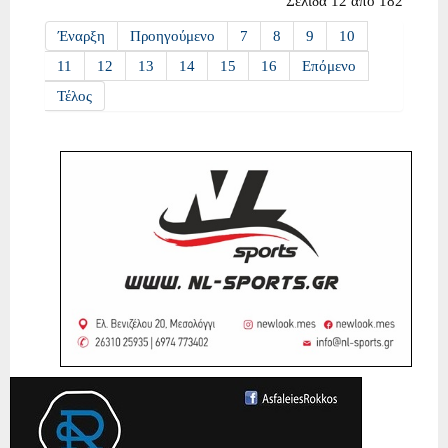
Σελίδα 12 από 182
Έναρξη
Προηγούμενο
7
8
9
10
11
12
13
14
15
16
Επόμενο
Τέλος