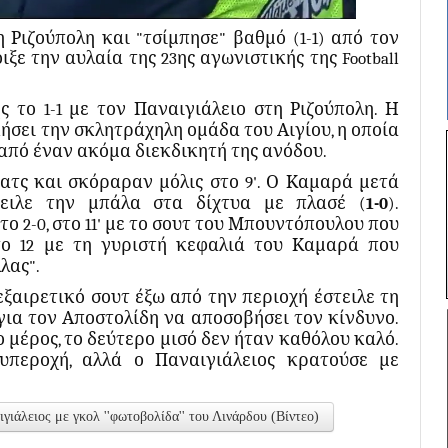
 Ριζούπολη και "τσίμπησε" βαθμό (1-1) από τον
ξε την αυλαία της 23ης αγωνιστικής της Football
 το 1-1 με τον Παναιγιάλειο στη Ριζούπολη. Η
ήσει την σκλητράχηλη ομάδα του Αιγίου, η οποία
 από έναν ακόμα διεκδικητή της ανόδου.
ατς και σκόραραν μόλις στο 9'. Ο Καμαρά μετά
τειλε την μπάλα στα δίχτυα με πλασέ (
1-0
).
ο 2-0, στο 11' με το σουτ του Μπουντόπουλου που
ο 12 με τη γυριστή κεφαλιά του Καμαρά που
λας".
ξαιρετικό σουτ έξω από την περιοχή έστειλε τη
για τον Αποστολίδη να αποσοβήσει τον κίνδυνο.
ο μέρος, το δεύτερο μισό δεν ήταν καθόλου καλό.
υπεροχή, αλλά ο Παναιγιάλειος κρατούσε με
ιάλειος με γκολ ''φωτοβολίδα'' του Λινάρδου (Βίντεο)