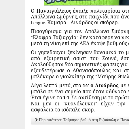
Ο Παναιγιάλειος έπαιξε παλικαρίσια στη
Απόλλωνα Σμύρνης, στο παιχνίδι που άνοι
League. Καμαρά - Λινάρδος οι σκόρερ.
Πισογύρισμα για τον Απόλλωνα Σμύρνης
"Ελαφρά Ταξιαρχία" δεν κατάφερε να νικ
μετά τη νίκη επί της ΑΕΛ έκοψε βαθμούς
Οι γηπεδούχοι ξεκίνησαν δυναμικά το μ
από εξαιρετική ασίστ του Σουνά, έσ
Ακολούθησαν δύο σημαντικές φάσεις για τ
εξουδετέρωσε ο Αθανασόπουλος και στ
μπλόκαρε ο γκολκίπερ της "Μαύρης Θύελ
Λίγα λεπτά μετά, στο
14' ο Λινάρδος
με ε
μπάλα σε ένα σημείο που ήταν αδύνατο 
Έτσι έγινε το
1-1
. Σε αντίθεση με το πρώτ
Ναι μεν οι "κυανόλευκοι" είχαν την 
ασφάλεια το ισόπαλο σκορ.
Περισσότερα: Τσίμπησε βαθμό στη Ριζούπολη ο Παναιγ