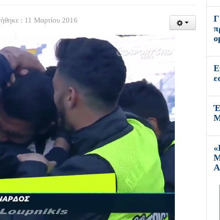
Γ
ήθηκε : 11 Μαρτίου 2016
π
ο
Ε
ε
Έ
Μ
«
Μ
Α