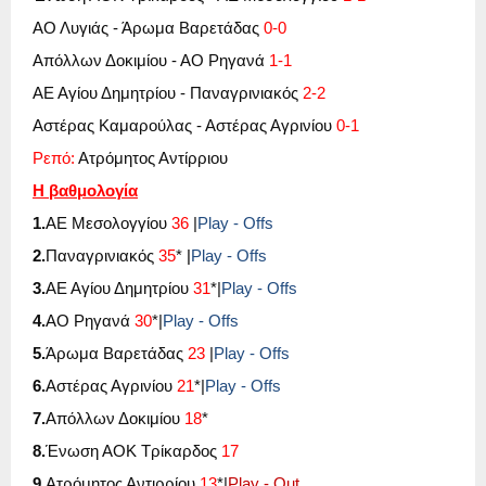
ΑΟ Λυγιάς - Άρωμα Βαρετάδας
0-0
Απόλλων Δοκιμίου - ΑΟ Ρηγανά
1-1
ΑΕ Αγίου Δημητρίου
-
Παναγρινιακός
2-2
Αστέρας Καμαρούλας - Αστέρας Αγρινίου
0-1
Ρεπό:
Ατρόμητος Αντίρριου
Η βαθμολογία
1.
ΑΕ Μεσολογγίου
36
|
Play
-
Offs
2.
Παναγρινιακός
35
*
|
Play
-
Offs
3.
ΑΕ Αγίου Δημητρίου
31
*|
Play
-
Offs
4.
ΑΟ Ρηγανά
30
*|
Play
-
Offs
5.
Άρωμα Βαρετάδας
23
|
Play
-
Offs
6.
Αστέρας Αγρινίου
21
*|
Play
-
Offs
7.
Απόλλων Δοκιμίου
18
*
8.
Ένωση ΑΟΚ Τρίκαρδος
17
9.
Ατρόμητος Αντιρρίου
13
*|
Play
-
Out