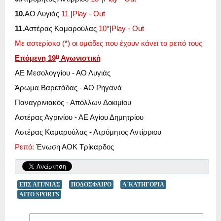
10.
ΑΟ Λυγιάς
11
|
Play
-
Out
11.
Αστέρας Καμαρούλας
10
*|
Play
-
Out
Με αστερίσκο
(
*
)
οι ομάδες που έχουν κάνει το ρεπό τους
η
Επόμενη 19
Αγωνιστική
ΑΕ Μεσολογγίου - ΑΟ Λυγιάς
Άρωμα Βαρετάδας - ΑΟ Ρηγανά
Παναγρινιακός - Απόλλων Δοκιμίου
Αστέρας Αγρινίου - ΑΕ Αγίου Δημητρίου
Αστέρας Καμαρούλας - Ατρόμητος Αντίρριου
Ρεπό:
Ένωση ΑΟΚ Τρίκαρδος
ΕΠΣ ΑΙΤ/ΝΙΑΣ
ΠΟΔΟΣΦΑΙΡΟ
Α΄ΚΑΤΗΓΟΡΙΑ
AITO SPORTS