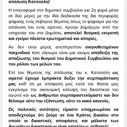
απόλυση Κατσούλη!
Η επαναφορά στο δημοτικό συμβούλιο για 2η φορά μέσα
σε δύο μέρες με την ίδια διαδικασία της δια περιφοράς
ψήφισης ενός σοβαρού θέματος όπως το ψήφισμα για την
απόλυση του ενός αιρετού, πρώην Δημάρχου από την
υπηρεσία του στο Δημόσιο,
αποτελεί θεσμική εκτροπή
και εγείρει πλείστα ερωτηματικά και απορίες.
Αν δεν είναι μέρος ανεπίτρεπτου
σκηνοθετημένου
παιχνιδιού τ
ότε σίγουρα είναι μια ακόμη
απόδειξη της
απαξίωσης του θεσμού του Δημοτικού Συμβουλίου και
του ρόλου των μελών του.
Επί του θέματος της απόλυσης του κ. Κατσούλη
ως
αιρετοί έχουμε έμπρακτα δείξει την συμπαράσταση
μας
καθ’ ότι με απόφαση μας κατά την θητεία μας
εγκρίναμε την οικονομική κάλυψη του δικαστικού του
αγώνα και
ως άνθρωποι συμπαραστεκόμαστε και δεν
θέλουμε ούτε την εξόντωση, ούτε το κακό κανενός.
Ως πολιτικές οντότητες είμαστε υποχρεωμένοι να
αποδεχτούμε ότι ζούμε σε ένα Κράτος Δικαίου στο
οποίο οι δικαστικές αποφάσεις και μάλιστα των
Ανωτάτων Δικαστηρίων είναι απολύτως σεβαστές.