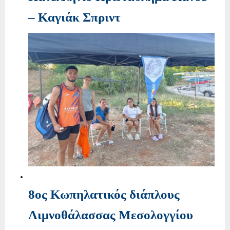
– Καγιάκ Σπριντ
8ος Κωπηλατικός διάπλους
Λιμνοθάλασσας Μεσολογγίου