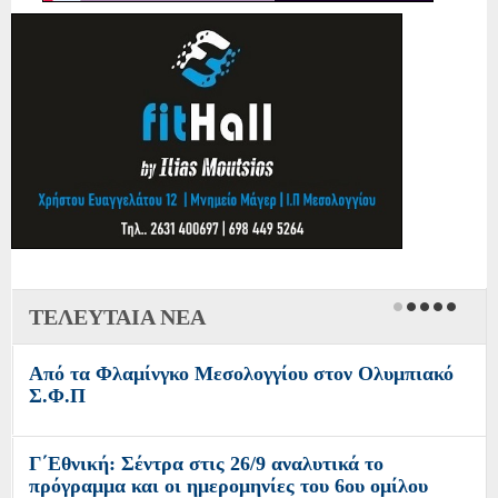
ΤΕΛΕΥΤΑΙΑ ΝΕΑ
O Ελληνικός Ερυθρός Σταυρός καλεί για
οικονομική ενίσχυση προς τους πυρόπληκτους
Οι Φίλοι της Λιμνοθάλασσας κυκλοφορούν το
τελευταίο επεισόδιο του podcast «Έξοδος 1826»