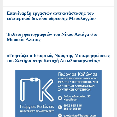
Επιστολή: Υπάρχει Προοπτική για την Α.Ε.Μ. ;
Ο Ναυτικός Όμιλος Μεσολογγίου Και η
«Διέξοδος» για άλλη μια χρονιά οργάνωσαν
τιμητικές εκδηλώσεις στο Νησί Κάλαμος...
8ο τουρνουά αγάπης Μαργαρίτα Σαπλαούρα