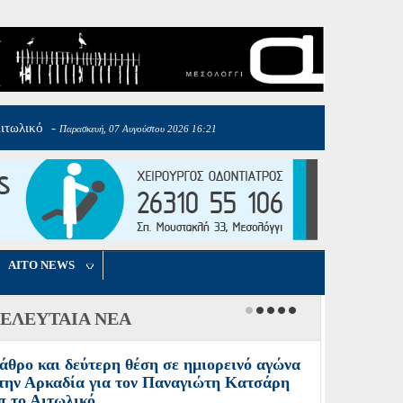
Αιτωλικό
-
Παρασκευή, 07 Αυγούστου 2026 16:21
AITO NEWS
ΕΛΕΥΤΑΙΑ ΝΕΑ
άθρο και δεύτερη θέση σε ημιορεινό αγώνα
την Αρκαδία για τον Παναγιώτη Κατσάρη
π το Αιτωλικό