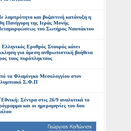
ε λαμπρότητα και βυζαντινή κατάνυξη η
9η Πανήγυρη της Ιεράς Μονής
εταμορφώσεως του Σωτήρος Ναυπάκτου
 Ελληνικός Ερυθρός Σταυρός κάνει
κκληση για άμεση ανθρωπιστική βοήθεια
ρος τους πυρόπληκτους
πό τα Φλαμίνγκο Μεσολογγίου στον
λυμπιακό Σ.Φ.Π
΄Εθνική: Σέντρα στις 26/9 αναλυτικά το
ρόγραμμα και οι ημερομηνίες του 6ου
μίλου