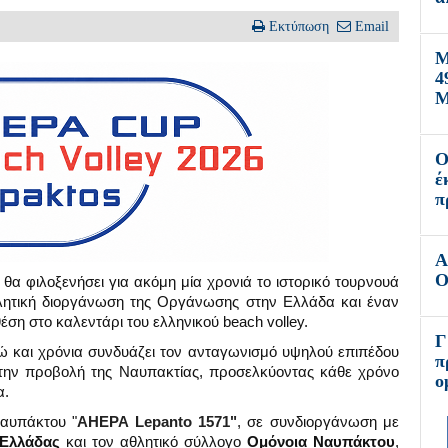
Εκτύπωση
Email
Μ
4
Μ
Ο
έ
π
Α
Ο
 θα φιλοξενήσει για ακόμη μία χρονιά το ιστορικό τουρνουά
θλητική διοργάνωση της Οργάνωσης στην Ελλάδα και έναν
έση στο καλεντάρι του ελληνικού beach volley.
Γ
ώ και χρόνια συνδυάζει τον ανταγωνισμό υψηλού επιπέδου
π
ι την προβολή της Ναυπακτίας, προσελκύοντας κάθε χρόνο
ο
α.
αυπάκτου "
AHEPA Lepanto 1571"
, σε συνδιοργάνωση με
 Ελλάδας
και τον αθλητικό σύλλογο
Ομόνοια Ναυπάκτου
,