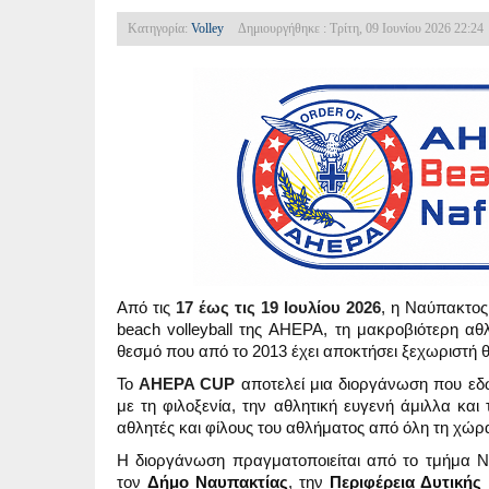
Κατηγορία:
Volley
Δημιουργήθηκε : Τρίτη, 09 Ιουνίου 2026 22:24
Από τις
17 έως τις 19 Ιουλίου 2026
, η Ναύπακτος
beach volleyball της AHEPA, τη μακροβιότερη α
θεσμό που από το 2013 έχει αποκτήσει ξεχωριστή θ
Το
AHEPA CUP
αποτελεί μια διοργάνωση που εδ
με τη φιλοξενία, την αθλητική ευγενή άμιλλα κα
αθλητές και φίλους του αθλήματος από όλη τη χώρ
Η διοργάνωση πραγματοποιείται από το τμήμα Ν
τον
Δήμο Ναυπακτίας
, την
Περιφέρεια Δυτικής