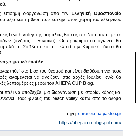
μού
.
ως επίσημη διοργάνωση από την
Ελληνική Ομοσπονδία
ου αξία και τη θέση που κατέχει στον χάρτη του ελληνικού
σεις beach volley της παραλίας Βαριάς στη Ναύπακτο, με τη
άδων (άνδρας – γυναίκα). Οι προκριματικοί αγώνες θα
αμπλό το Σάββατο και οι τελικοί την Κυριακή, όπου θα
.
και χρηματικά έπαθλα.
αναρτηθεί στο blog του θεσμού και είναι διαθέσιμη για τους
φές αναμένεται να ανοίξουν στις αρχές Ιουλίου, ενώ θα
ικές λεπτομέρειες μέσω του
AHEPA CUP Blog
.
αι πάλι να υποδεχθεί μια διοργάνωση με ιστορία, κύρος και
 ενώνει τους φίλους του beach volley κάτω από το όνομα
πηγή:
omonoia-nafpaktou.gr
https://ahepacup.blogspot.com/