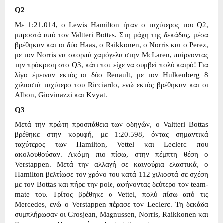
Q2
Με 1:21.014, ο Lewis Hamilton ήταν ο ταχύτερος του Q2,
μπροστά από τον Valtteri Bottas. Στη μάχη της δεκάδας, μέσα
βρέθηκαν και οι δύο Haas, o Raikkonen, o Norris και ο Perez,
με τον Norris να σκορπά χαμόγελα στην McLaren, παίρνοντας
την πρόκριση στο Q3, κάτι που είχε να συμβεί πολύ καιρό! Για
λίγο έμειναν εκτός οι δύο Renault, με τον Hulkenberg 8
χιλιοστά ταχύτερο του Ricciardo, ενώ εκτός βρέθηκαν και οι
Albon, Giovinazzi και Kvyat.
Q3
Μετά την πρώτη προσπάθεια των οδηγών, ο Valtteri Bottas
βρέθηκε στην κορυφή, με 1:20.598, όντας σημαντικά
ταχύτερος των Hamilton, Vettel και Leclerc που
ακολουθούσαν. Ακόμη πιο πίσω, στην πέμπτη θέση ο
Verstappen. Μετά την αλλαγή σε καινούρια ελαστικά, ο
Hamilton βελτίωσε τον χρόνο του κατά 112 χιλιοστά σε σχέση
με τον Bottas και πήρε την pole, αφήνοντας δεύτερο τον team-
mate του. Τρίτος βρέθηκε ο Vettel, πολύ πίσω από τις
Mercedes, ενώ ο Verstappen πέρασε τον Leclerc. Τη δεκάδα
συμπλήρωσαν οι Grosjean, Magnussen, Norris, Raikkonen και