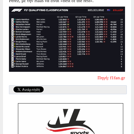
Perez, με την Haas να είναι «best of the rest».
Πηγή: f1fan.gr