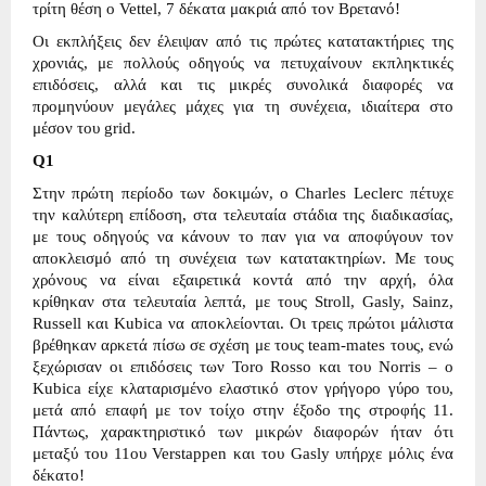
τρίτη θέση ο Vettel, 7 δέκατα μακριά από τον Βρετανό!
Οι εκπλήξεις δεν έλειψαν από τις πρώτες κατατακτήριες της
χρονιάς, με πολλούς οδηγούς να πετυχαίνουν εκπληκτικές
επιδόσεις, αλλά και τις μικρές συνολικά διαφορές να
προμηνύουν μεγάλες μάχες για τη συνέχεια, ιδιαίτερα στο
μέσον του grid.
Q1
Στην πρώτη περίοδο των δοκιμών, ο Charles Leclerc πέτυχε
την καλύτερη επίδοση, στα τελευταία στάδια της διαδικασίας,
με τους οδηγούς να κάνουν το παν για να αποφύγουν τον
αποκλεισμό από τη συνέχεια των κατατακτηρίων. Με τους
χρόνους να είναι εξαιρετικά κοντά από την αρχή, όλα
κρίθηκαν στα τελευταία λεπτά, με τους Stroll, Gasly, Sainz,
Russell και Kubica να αποκλείονται. Οι τρεις πρώτοι μάλιστα
βρέθηκαν αρκετά πίσω σε σχέση με τους team-mates τους, ενώ
ξεχώρισαν οι επιδόσεις των Toro Rosso και του Norris – ο
Kubica είχε κλαταρισμένο ελαστικό στον γρήγορο γύρο του,
μετά από επαφή με τον τοίχο στην έξοδο της στροφής 11.
Πάντως, χαρακτηριστικό των μικρών διαφορών ήταν ότι
μεταξύ του 11ου Verstappen και του Gasly υπήρχε μόλις ένα
δέκατο!