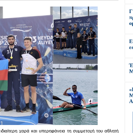
Γ
π
ο
Ε
ε
Έ
Μ
«
Μ
Α
 ιδιαίτερη χαρά και υπερηφάνεια τη συμμετοχή του αθλητή