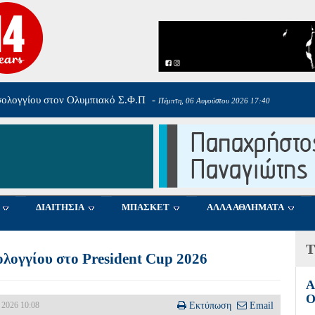
26/9 αναλυτικά το πρόγραμμα και οι ημερομηνίες του 6ου ομίλου
-
Πέμπτη
ΔΙΑΙΤΗΣΙΑ
ΜΠΑΣΚΕΤ
ΑΛΛΑ ΑΘΛΗΜΑΤΑ
Τ
σολογγίου στο President Cup 2026
Α
Ο
 2026 10:08
Εκτύπωση
Email