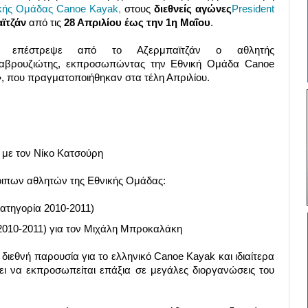
κής Ομάδας Canoe Kayak
,
στους
διεθνείς αγώνες
President
ϊτζάν
από τις
28 Απριλίου έως την 1η Μαΐου
.
 επέστρεψε από το Αζερμπαϊτζάν ο αθλητής
λαβρουζιώτης, εκπροσωπώντας την Εθνική Ομάδα Canoe
», που πραγματοποιήθηκαν στα τέλη Απριλίου.
ί με τον Νίκο Κατσούρη
οιπων αθλητών της Εθνικής Ομάδας:
κατηγορία 2010-2011)
 2010-2011) για τον Μιχάλη Μπροκαλάκη
 διεθνή παρουσία για το ελληνικό Canoe Kayak και ιδιαίτερα
ει να εκπροσωπείται επάξια σε μεγάλες διοργανώσεις του