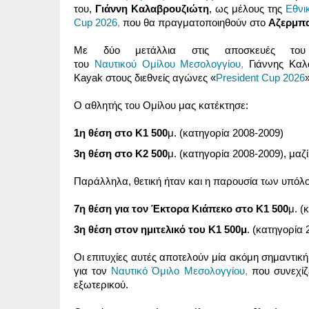
του,
Γιάννη Καλαβρουζιώτη
, ως μέλους της
Εθνι
Cup 2026
,
που θα πραγματοποιηθούν στο
Αζερμπα
Με δύο μετάλλια στις αποσκευές του
του
Ναυτικού Ομίλου Μεσολογγίου
,
Γιάννης Κα
Kayak στους διεθνείς αγώνες «
President Cup 2026
Ο αθλητής του Ομίλου μας κατέκτησε:
1η θέση στο Κ1 500
μ. (κατηγορία 2008-2009)
3η θέση στο Κ2 500
μ. (κατηγορία 2008-2009), μαζ
Παράλληλα, θετική ήταν και η παρουσία των υπόλ
7η θέση για τον Έκτορα Κιάπεκο στο Κ1 500
μ. (
3η θέση στον ημιτελικό του Κ1 500μ
. (κατηγορία
Οι επιτυχίες αυτές αποτελούν μία ακόμη σημαντική
για τον
Ναυτικό Όμιλο Μεσολογγίου
,
που συνεχίζ
εξωτερικού.