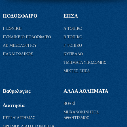
ΠΟΔΟΣΦΑΙΡΟ
ΕΠΣΑ
Γ ΕΘΝΙΚΗ
Α ΤΟΠΙΚΟ
ΓΥΝΑΙΚΕΙΟ ΠΟΔΟΣΦΑΙΡΟ
Β ΤΟΠΙΚΟ
ΑΕ ΜΕΣΟΛΟΓΓΙΟΥ
Γ ΤΟΠΙΚΟ
ΠΑΝΑΙΤΩΛΙΚΟΣ
ΚΥΠΕΛΛΟ
ΤΜΗΜΑΤΑ ΥΠΟΔΟΜΗΣ
ΜΙΚΤΕΣ ΕΠΣΑ
Βαθμολογίες
ΑΛΛΑ ΑΘΛΗΜΑΤΑ
ΒΟΛΕΪ
Διαιτησία
ΜΗΧΑΝΟΚΙΝΗΤΟΣ
ΠΕΡΙ ΔΙΑΙΤΗΣΙΑΣ
ΑΘΛΗΤΙΣΜΟΣ
ΟΡΙΣΜΟΣ ΔΙΑΙΤΗΤΩΝ ΕΠΣΑ