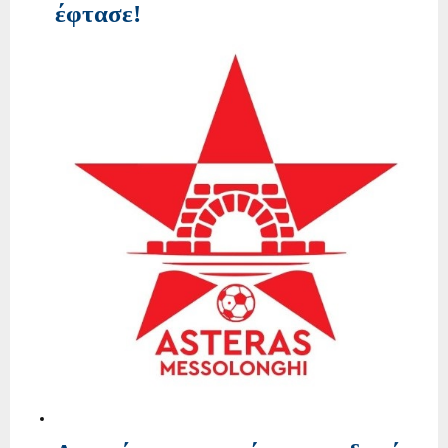
έφτασε!