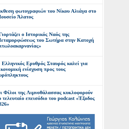
κθεση φωτογραφιών του Νίκου Αλιάγα στο
ουσείο Άλατος
Γιορτάζει ο Ιστορικός Ναός της
εταμορφώσεως του Σωτήρα στην Κατοχή
ιτωλοακαρνανίας»
 Ελληνικός Ερυθρός Σταυρός καλεί για
ικονομική ενίσχυση προς τους
υρόπληκτους
ι Φίλοι της Λιμνοθάλασσας κυκλοφορούν
ο τελευταίο επεισόδιο του podcast «Έξοδος
826»