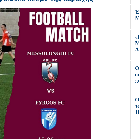
Έ
Μ
«
Μ
Α
O
ο
π
Ο
τ
1