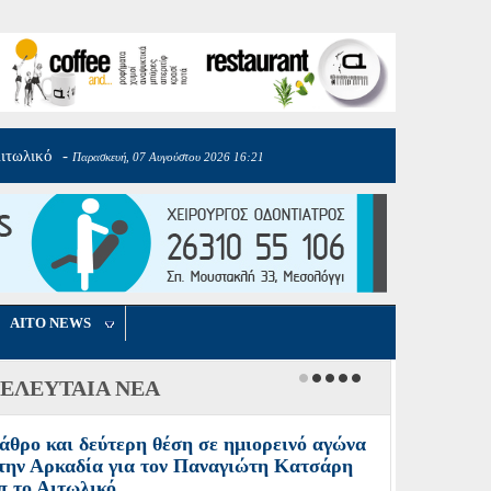
Αιτωλικό
Σ.Φ.Π
-
-
Πέμπτη, 06 Αυγούστου 2026 17:40
Παρασκευή, 07 Αυγούστου 2026 16:21
AITO NEWS
ΕΛΕΥΤΑΙΑ ΝΕΑ
άθρο και δεύτερη θέση σε ημιορεινό αγώνα
την Αρκαδία για τον Παναγιώτη Κατσάρη
π το Αιτωλικό