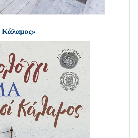
ί Κάλαμος»