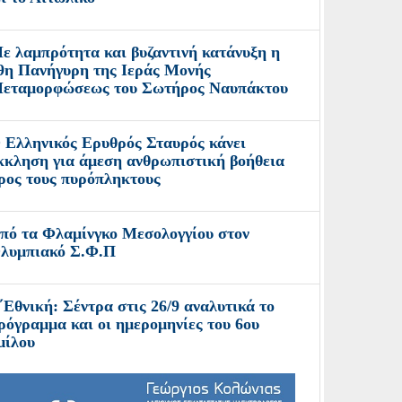
ε λαμπρότητα και βυζαντινή κατάνυξη η
9η Πανήγυρη της Ιεράς Μονής
εταμορφώσεως του Σωτήρος Ναυπάκτου
 Ελληνικός Ερυθρός Σταυρός κάνει
κκληση για άμεση ανθρωπιστική βοήθεια
ρος τους πυρόπληκτους
πό τα Φλαμίνγκο Μεσολογγίου στον
λυμπιακό Σ.Φ.Π
΄Εθνική: Σέντρα στις 26/9 αναλυτικά το
ρόγραμμα και οι ημερομηνίες του 6ου
μίλου