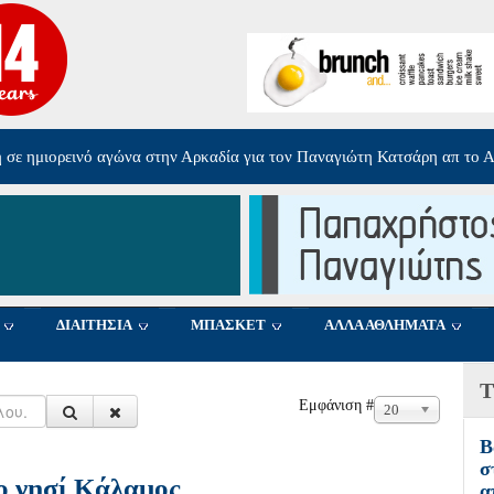
η σε ημιορεινό αγώνα στην Αρκαδία για τον Παναγιώτη Κατσάρη απ το 
Από τα Φλαμίνγκο Μεσολογγίου στον Ολυμπιακό 
ΔΙΑΙΤΗΣΙΑ
ΜΠΑΣΚΕΤ
ΑΛΛΑ ΑΘΛΗΜΑΤΑ
Τ
Εμφάνιση #
20
Β
σ
το νησί Κάλαμος
α