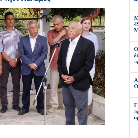
Μ
4
Μ
Ο
έ
π
Α
Ο
Γ
π
ο