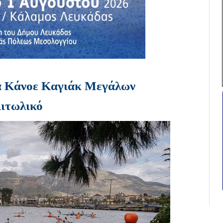
α Κάνοε Καγιάκ Μεγάλων
Αιτωλικό