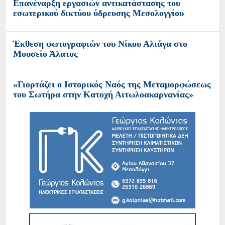
Επανέναρξη εργασιών αντικατάστασης του
Επιστολή: Υπάρχει Προοπτική για την Α.Ε.Μ. ;
εσωτερικού δικτύου ύδρευσης Μεσολογγίου
Ο Ναυτικός Όμιλος Μεσολογγίου Και η
Έκθεση φωτογραφιών του Νίκου Αλιάγα στο
«Διέξοδος» για άλλη μια χρονιά οργάνωσαν
Μουσείο Άλατος
τιμητικές εκδηλώσεις στο Νησί Κάλαμος...
«Γιορτάζει ο Ιστορικός Ναός της Μεταμορφώσεως
8ο τουρνουά αγάπης Μαργαρίτα Σαπλαούρα
του Σωτήρα στην Κατοχή Αιτωλοακαρνανίας»