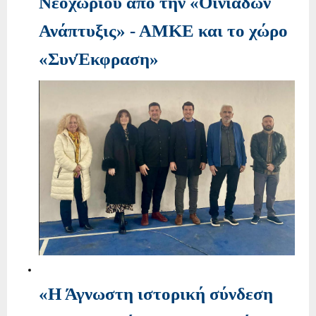
Νεοχωρίου από την «Οινιαδών
Ανάπτυξις» - ΑΜΚΕ και το χώρο
«ΣυνΈκφραση»
«Η Άγνωστη ιστορική σύνδεση