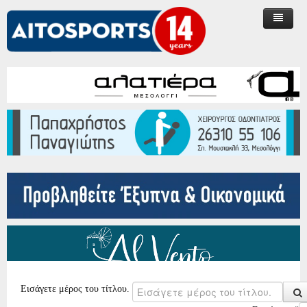
ΑΡΧΙΚΗ
ΠΟΔΟΣΦΑΙΡΟ
ΕΠΣ ΑΙΤ/ΝΙΑΣ
Γ ΕΘΝΙΚΗ
ΔΙΑΙΤΗΣΙΑ
ΓΥΝΑΙΚΕΙΟ ΠΟΔΟΣΦΑΙΡΟ
Α ΚΑΤΗΓΟΡΙΑ
ΜΠΑΣΚΕΤ
ΑΕ ΜΕΣΟΛΟΓΓΙΟΥ
Β ΚΑΤΗΓΟΡΙΑ
ΠΕΡΙ ΔΙΑΙΤΗΣΙΑΣ
ΑΛΛΑ ΑΘΛΗΜΑΤΑ
Γ ΚΑΤΗΓΟΡΙΑ
ΓΣ ΧΑΡΙΛΑΟΣ ΤΡΙΚΟΥΠΗΣ
ΚΥΠΕΛΛΟ
ΒΟΛΕΪ
ΤΜΗΜΑΤΑ ΥΠΟΔΟΜΗΣ
ΕΚΔΗΛΩΣΕΙΣ
Εισάγετε μέρος του τίτλου.
ΑΡΘΡΑ | ΑΠΟΨΕΙΣ