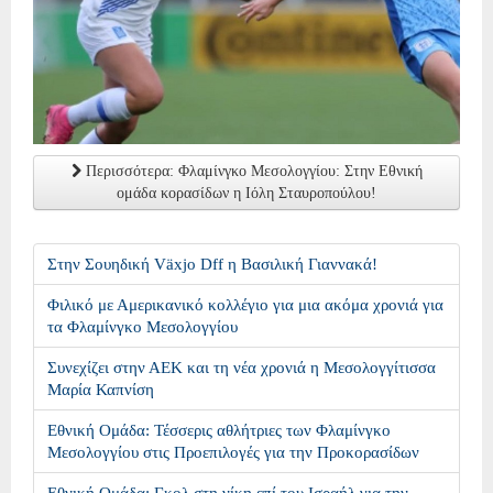
Περισσότερα: Φλαμίνγκο Μεσολογγίου: Στην Εθνική
ομάδα κορασίδων η Ιόλη Σταυροπούλου!
Στην Σουηδική Växjo Dff η Βασιλική Γιαννακά!
Φιλικό με Αμερικανικό κολλέγιο για μια ακόμα χρονιά για
τα Φλαμίνγκο Μεσολογγίου
Συνεχίζει στην ΑΕΚ και τη νέα χρονιά η Μεσολογγίτισσα
Μαρία Καπνίση
Εθνική Ομάδα: Τέσσερις αθλήτριες των Φλαμίνγκο
Μεσολογγίου στις Προεπιλογές για την Προκορασίδων
Εθνική Ομάδα: Γκολ στη νίκη επί του Ισραήλ για την