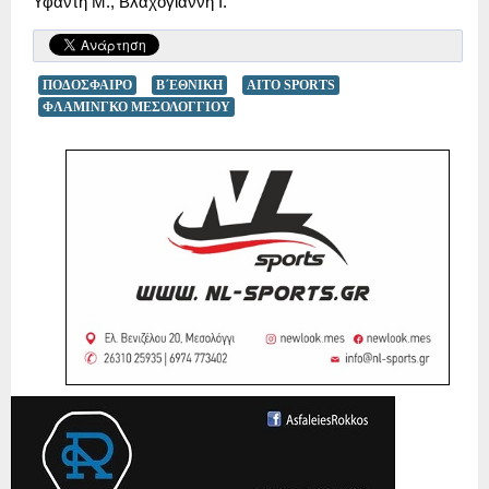
Υφ
α
ντ
ή
Μ
.,
Βλ
α
χογ
ιά
ννη
Ι
.
ΠΟΔΟΣΦΑΙΡΟ
Β΄ΕΘΝΙΚΗ
AITO SPORTS
ΦΛΑΜΙΝΓΚΟ ΜΕΣΟΛΟΓΓΙΟΥ