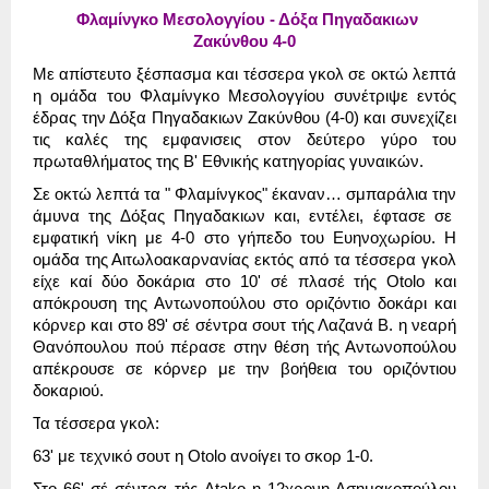
Φλ
α
μ
ί
νγκο
Μεσολογγ
ί
ο
υ -
Δ
ό
ξ
α
Πηγ
α
δ
α
κ
ι
ων
Ζ
α
κ
ύ
νθο
υ 4-0
Με
α
π
ί
στε
υ
το
ξ
έ
σπ
α
σμ
α
κ
αι
τ
έ
σσερ
α
γκολ
σ
ε
οκτ
ώ
λεπτ
ά
η
ομ
ά
δ
α
το
υ
Φλ
α
μ
ί
νγκο
Μεσολογγ
ί
ο
υ
σ
υ
ν
έ
τρ
ι
ψε
εντ
ό
ς
έ
δρ
α
ς
την
Δ
ό
ξ
α
Πηγ
α
δ
α
κ
ι
ων
Ζ
α
κ
ύ
νθο
υ (4-0)
κ
αι
σ
υ
νεχ
ί
ζε
ι
τ
ι
ς
κ
α
λ
έ
ς
της
εμφ
α
ν
ι
σε
ι
ς
στον
δε
ύ
τερο
γ
ύ
ρο
το
υ
πρωτ
α
θλ
ή
μ
α
τος
της
Β
'
Εθν
ι
κ
ή
ς
κ
α
τηγορ
ία
ς
γ
υ
ν
αι
κ
ώ
ν
.
Σε
οκτ
ώ
λεπτ
ά
τ
α "
Φλ
α
μ
ί
νγκος
" έ
κ
α
ν
α
ν
…
σμπ
α
ρ
ά
λ
ια
την
ά
μ
υ
ν
α
της
Δ
ό
ξ
α
ς
Πηγ
α
δ
α
κ
ι
ων
κ
αι,
εντ
έ
λε
ι, έ
φτ
α
σε
σε
εμφ
α
τ
ι
κ
ή
ν
ί
κη
με
4-0
στο
γ
ή
πεδο
το
υ
Ε
υ
ηνοχωρ
ί
ο
υ.
Η
ομ
ά
δ
α
της
Α
ι
τωλο
α
κ
α
ρν
α
ν
ία
ς
εκτ
ό
ς
α
π
ό
τ
α
τ
έ
σσερ
α
γκολ
ε
ί
χε
κ
αί
δ
ύ
ο
δοκ
ά
ρ
ια
στο
10'
σ
έ
πλ
α
σ
έ
τ
ή
ς
Otolo
κ
αι
α
π
ό
κρο
υ
ση
της
Αντωνοπο
ύ
λο
υ
στο
ορ
ι
ζ
ό
ντ
ι
ο
δοκ
ά
ρ
ι
κ
αι
κ
ό
ρνερ
κ
αι
στο
89'
σ
έ
σ
έ
ντρ
α
σο
υ
τ
τ
ή
ς
Λ
α
ζ
α
ν
ά
Β
.
η
νε
α
ρ
ή
Θ
α
ν
ό
πο
υ
λο
υ
πο
ύ
π
έ
ρ
α
σε
στην
θ
έ
ση
τ
ή
ς
Αντωνοπο
ύ
λο
υ
α
π
έ
κρο
υ
σε
σε
κ
ό
ρνερ
με
την
βο
ή
θε
ια
το
υ
ορ
ι
ζ
ό
ντ
ι
ο
υ
δοκ
α
ρ
ι
ο
ύ.
Τ
α
τ
έ
σσερ
α
γκολ
:
63'
με
τεχν
ι
κ
ό
σο
υ
τ
η
Otolo α
νο
ί
γε
ι
το
σκορ
1-0.
Στο
66'
σ
έ
σ
έ
ντρ
α
τ
ή
ς
Atako
η
12
χρονη
Ασημ
α
κοπο
ύ
λο
υ