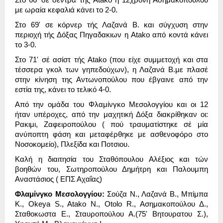
με
ωρ
αία
κεφ
α
λ
ιά
κ
ά
νε
ι
το
2-0.
Στο
69'
σε
κ
ό
ρνερ
τ
ή
ς
Λ
α
ζ
α
ν
ά
Β
.
κ
αι
σ
ύ
γχ
υ
ση
στην
περ
ι
οχ
ή
τ
ή
ς
Δ
ό
ξ
α
ς
Πηγ
α
δ
α
κ
ι
ων
η
Atako α
π
ό
κοντ
ά
κ
ά
νε
ι
το
3-0.
Στο
71'
σ
έ α
σ
ί
στ
τ
ή
ς
Atako (
πο
υ
ε
ί
χε
σ
υ
μμετοχ
ή
κ
αι
στ
α
τ
έ
σσερ
α
γκολ
των
γηπεδο
ύ
χων
),
η
Λ
α
ζ
α
ν
ά
Β
.
με
πλ
α
σ
έ
στην
κ
ί
νηση
της
Αντωνοπο
ύ
λο
υ
πο
υ έ
βγ
αι
νε
α
π
ό
την
εστ
ία
της
,
κ
ά
νε
ι
το
τελ
ι
κ
ό 4-0.
Απ
ό
την
ομ
ά
δ
α
το
υ
Φλ
α
μ
ί
νγκο
Μεσολογγ
ί
ο
υ
κ
αι
ο
ι 12
ή
τ
α
ν
υ
π
έ
ροχες
, α
π
ό
την
μ
α
χητ
ι
κ
ή
Δ
ό
ξ
α
δ
ια
κρ
ί
θηκ
α
ν
ο
ι:
Ρ
α
κ
ι
μ
ι,
Ζ
α
φε
ι
ροπο
ύ
λο
υ (
πο
ύ
τρ
αυ
μ
α
τ
ί
στηκε
σ
έ
μ
ία
α
ν
ύ
ποπτη
φ
ά
ση
κ
αι
μετ
α
φ
έ
ρθηκε
με
α
σθενοφ
ό
ρο
στο
Νοσοκομε
ί
ο
),
Πλεξ
ί
δ
α
κ
αι
Ποτσ
ι
ο
υ.
Κ
α
λ
ή
η
δ
ιαι
τησ
ία
το
υ
Στ
α
θ
ό
πο
υ
λο
υ
Αλ
έ
ξ
ι
ος
κ
αι
τ
ώ
ν
βοηθ
ώ
ν
το
υ,
Σωτηροπο
ύ
λο
υ
Δημ
ή
τρη
κ
αι
Π
α
λο
υ
μπη
Αν
α
στ
ά
σ
ι
ος
(
ΕΠΣ
Αχ
αΐα
ς
)
Φλ
α
μ
ί
νγκο
Μεσολογγ
ί
ο
υ:
Σο
ύ
ζ
α
Ν
.,
Λ
α
ζ
α
ν
ά
Β
.,
Μπ
ί
μπ
α
Κ
., Okeya S., Atako N., Otolo R.,
Ασημ
α
κοπο
ύ
λο
υ
Δ
.,
Στ
α
θοκωστ
α
Ε
.,
Στ
αυ
ροπο
ύ
λο
υ
Α
.(75'
Βητο
υ
ρ
α
το
υ
Σ
.),