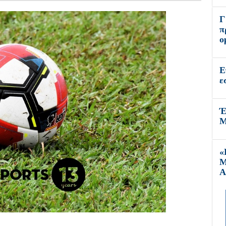
Γ
π
ο
Ε
ε
Έ
Μ
«
Μ
Α