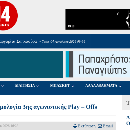
αργαρίτα Σαπλαούρα
-
Τρίτη, 04 Αυγούστου 2026 09:36
ΔΙΑΙΤΗΣΙΑ
ΜΠΑΣΚΕΤ
ΑΛΛΑ ΑΘΛΗΜΑΤΑ
Τ
ολογία 3ης αγωνιστικής Play – Offs
Α
Ο
ου 2026 16:28
Εκτύπωση
Email