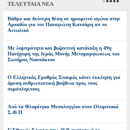
ΤΕΛΕΥΤΑΙΑ ΝΕΑ
Βάθρο και δεύτερη θέση σε ημιορεινό αγώνα στην
Αρκαδία για τον Παναγιώτη Κατσάρη απ το
Αιτωλικό
Με λαμπρότητα και βυζαντινή κατάνυξη η 49η
Πανήγυρη της Ιεράς Μονής Μεταμορφώσεως του
Σωτήρος Ναυπάκτου
Ο Ελληνικός Ερυθρός Σταυρός κάνει έκκληση για
άμεση ανθρωπιστική βοήθεια προς τους
πυρόπληκτους
Από τα Φλαμίνγκο Μεσολογγίου στον Ολυμπιακό
Σ.Φ.Π
Γ΄Εθνική: Σέντρα στις 26/9 αναλυτικά το