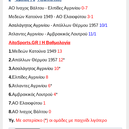
ΑΟ Ιναχος Βάλτου - Ελπίδες Αγρινίου
0-7
Μεδεών Κατούνα 1949 - ΑΟ Ελαιοφύτου
3-1
Ασαλάγητος Αγρινίου -
Απόλλων Θέρμου 1957
10/1
Άτλαντες Αγρινίου - Αμβρακικός Λουτρού
11/1
AitoSports
.
GR
| Η Βαθμολογία
1.
Μεδεών Κατούνα 1949
13
2.
Απόλλων Θέρμου 1957
12
*
3.
Ασαλάγητος Αγρινίου
10
*
4.
Ελπίδες Αγρινίου
8
5.
Άτλαντες Αγρινίου
6
*
6.
Αμβρακικός Λουτρού
4
*
7.
ΑΟ Ελαιοφύτου
1
8.
ΑΟ Ιναχος Βάλτου
0
Υγ.
Με αστερίσκο (
*
) οι ομάδες με παιχνίδι λιγότερο