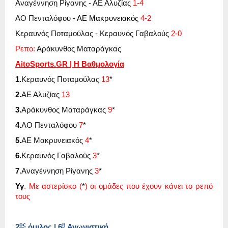
Αναγέννηση Ρίγανης - ΑΕ Αλυζίας
1-4
ΑΟ Πενταλόφου -
ΑΕ Μακρυνειακός
4-2
Κεραυνός Ποταμούλας
-
Κεραυνός Γαβαλούς
2-0
Ρεπο:
Αράκυνθος Ματαράγκας
AitoSports
.
GR
| Η Βαθμολογία
1.
Κεραυνός Ποταμούλας
13
*
2.
ΑΕ Αλυζίας
13
3.
Αράκυνθος Ματαράγκας
9
*
4.
ΑΟ Πενταλόφου
7
*
5.
ΑΕ Μακρυνειακός
4
*
6.
Κεραυνός Γαβαλούς
3
*
7
.Αναγέννηση Ρίγανης
3
*
Υγ
. Με αστερίσκο (
*
) οι ομάδες που έχουν κάνει το ρεπό
τους
ος
η
2
όμιλος | 6
Αγωνιστική