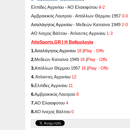
Ελπίδες Αγρινίου
-
ΑΟ Ελαιοφύτου
8-2
Αμβρακικός Λουτρού - Απόλλων Θέρμου 1957
0-0
Ασαλάγητος Αγρινίου
- Μεδεών Κατούνα 1949
2-0
ΑΟ Ιναχος Βάλτου - Άτλαντες Αγρινίου
1-3
AitoSports
.
GR
| Η Βαθμολογία
1.
Ασαλάγητος Αγρινίου
16
|
Play - Offs
2.
Μεδεών Κατούνα 1949
16
|
Play - Offs
3.
Απόλλων Θέρμου 1957
16
|
Play - Offs
4.
Άτλαντες Αγρινίου
12
5.
Ελπίδες Αγρινίου
11
6.
Αμβρακικός Λουτρού
8
7.
ΑΟ Ελαιοφύτου
4
8.
ΑΟ Ιναχος Βάλτου
0