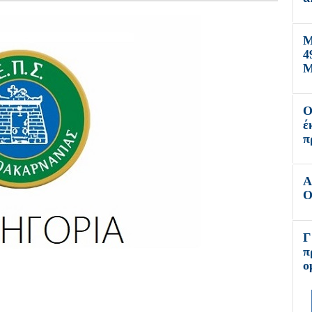
Μ
4
Μ
Ο
έ
π
Α
Ο
Γ
π
ο