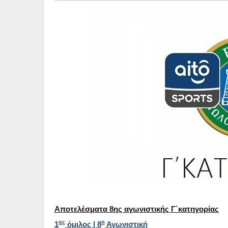
Αποτελέσματα 8ης αγωνιστικής Γ΄κατηγορίας
ος
η
1
όμιλος | 8
Αγωνιστική