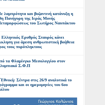
ε λαμπρότητα και βυζαντινή κατάνυξη η
9η Πανήγυρη της Ιεράς Μονής
εταμορφώσεως του Σωτήρος Ναυπάκτου
 Ελληνικός Ερυθρός Σταυρός κάνει
κκληση για άμεση ανθρωπιστική βοήθεια
ρος τους πυρόπληκτους
πό τα Φλαμίνγκο Μεσολογγίου στον
λυμπιακό Σ.Φ.Π
΄Εθνική: Σέντρα στις 26/9 αναλυτικά το
ρόγραμμα και οι ημερομηνίες του 6ου
μίλου