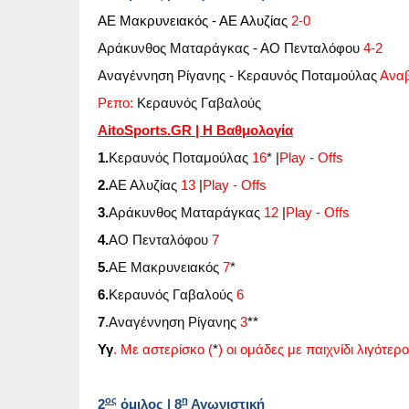
ΑΕ Μακρυνειακός - ΑΕ Αλυζίας
2-0
Αράκυνθος Ματαράγκας
-
ΑΟ Πενταλόφου
4-2
Αναγέννηση Ρίγανης - Κεραυνός Ποταμούλας
Ανα
Ρεπο:
Κεραυνός Γαβαλούς
AitoSports
.
GR
| Η Βαθμολογία
1.
Κεραυνός Ποταμούλας
16
* |
Play - Offs
2.
ΑΕ Αλυζίας
13
|
Play - Offs
3.
Αράκυνθος Ματαράγκας
12
|
Play - Offs
4.
ΑΟ Πενταλόφου
7
5.
ΑΕ Μακρυνειακός
7
*
6.
Κεραυνός Γαβαλούς
6
7
.Αναγέννηση Ρίγανης
3
**
Υγ
. Με αστερίσκο (
*
) οι ομάδες με παιχνίδι λιγότερο
ος
η
2
όμιλος | 8
Αγωνιστική