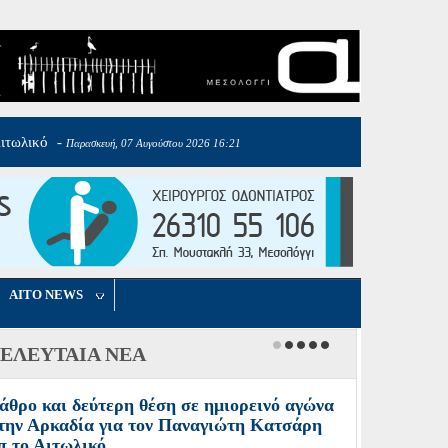
Αιτωλικό
-
:40
Παρασκευή, 07 Αυγούστου 2026 16:21
AITO NEWS
ΕΛΕΥΤΑΙΑ ΝΕΑ
άθρο και δεύτερη θέση σε ημιορεινό αγώνα
την Αρκαδία για τον Παναγιώτη Κατσάρη
π το Αιτωλικό