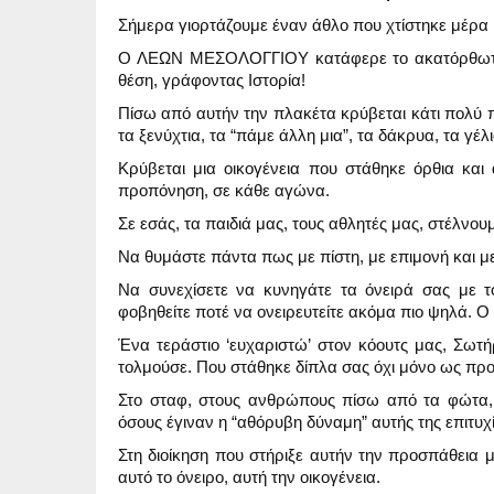
Σήμερα γιορτάζουμε έναν άθλο που χτίστηκε μέρα μ
Ο ΛΕΩΝ ΜΕΣΟΛΟΓΓΙΟΥ κατάφερε το ακατόρθωτο: 
θέση, γράφοντας Ιστορία!
Πίσω από αυτήν την πλακέτα κρύβεται κάτι πολύ πι
τα ξενύχτια, τα “πάμε άλλη μια”, τα δάκρυα, τα γέλ
Κρύβεται μια οικογένεια που στάθηκε όρθια και
προπόνηση, σε κάθε αγώνα.
Σε εσάς, τα παιδιά μας, τους αθλητές μας, στέλνου
Να θυμάστε πάντα πως με πίστη, με επιμονή και με
Να συνεχίσετε να κυνηγάτε τα όνειρά σας με τ
φοβηθείτε ποτέ να ονειρευτείτε ακόμα πιο ψηλά. Ο 
Ένα τεράστιο ‘ευχαριστώ’ στον κόουτς μας, Σωτ
τολμούσε. Που στάθηκε δίπλα σας όχι μόνο ως προ
Στο σταφ, στους ανθρώπους πίσω από τα φώτα, 
όσους έγιναν η “αθόρυβη δύναμη” αυτής της επιτυχ
Στη διοίκηση που στήριξε αυτήν την προσπάθεια μ
αυτό το όνειρο, αυτή την οικογένεια.