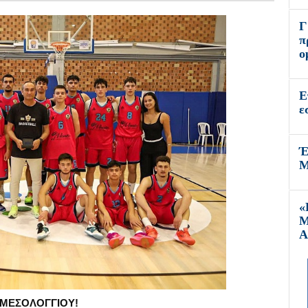
Γ
π
ο
Ε
ε
Έ
Μ
«
Μ
Α
Ν ΜΕΣΟΛΟΓΓΙΟΥ!