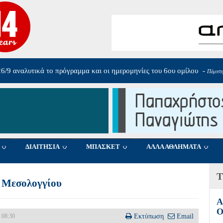
26/9 αναλυτικά το πρόγραμμα και οι ημερομηνίες του 6ου ομίλου
-
Πέμπτη
ΔΙΑΙΤΗΣΙΑ
ΜΠΑΣΚΕΤ
ΑΛΛΑ ΑΘΛΗΜΑΤΑ
Τ
ν Μεσολογγίου
Α
Ο
 08:30
Εκτύπωση
Email