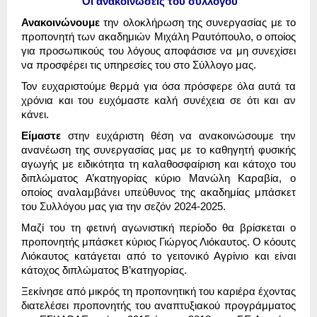
Οι ανακοινώσεις του συλλόγου
Ανακοινώνουμε
την ολοκλήρωση της συνεργασίας με το
προπονητή των ακαδημιών Μιχάλη Ραυτόπουλο, ο οποίος
για προσωπικούς του λόγους αποφάσισε να μη συνεχίσει
να προσφέρει τις υπηρεσίες του στο Σύλλογο μας.
Τον ευχαριστούμε θερμά για όσα πρόσφερε όλα αυτά τα
χρόνια και του ευχόμαστε καλή συνέχεια σε ότι και αν
κάνει.
Είμαστε
στην ευχάριστη θέση να ανακοινώσουμε την
ανανέωση της συνεργασίας μας με το καθηγητή φυσικής
αγωγής με ειδικότητα τη καλαθοσφαίριση και κάτοχο του
διπλώματος Α’κατηγορίας κύριο Μανώλη Καραβία, ο
οποίος αναλαμβάνει υπεύθυνος της ακαδημίας μπάσκετ
του Συλλόγου μας για την σεζόν 2024-2025.
Μαζί του τη φετινή αγωνιστική περίοδο θα βρίσκεται ο
προπονητής μπάσκετ κύριος Γιώργος Λιόκαυτος. Ο κόουτς
Λιόκαυτος κατάγεται από το γειτονικό Αγρίνιο και είναι
κάτοχος διπλώματος Β’κατηγορίας.
Ξεκίνησε από μικρός τη προπονητική του καριέρα έχοντας
διατελέσει προπονητής του αναπτυξιακού προγράμματος