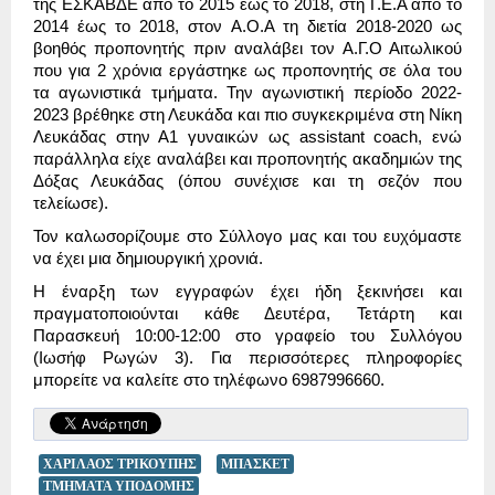
της ΕΣΚΑΒΔΕ από το 2015 έως το 2018, στη Γ.Ε.Α από το
2014 έως το 2018, στον Α.Ο.Α τη διετία 2018-2020 ως
βοηθός προπονητής πριν αναλάβει τον Α.Γ.Ο Αιτωλικού
που για 2 χρόνια εργάστηκε ως προπονητής σε όλα του
τα αγωνιστικά τμήματα. Την αγωνιστική περίοδο 2022-
2023 βρέθηκε στη Λευκάδα και πιο συγκεκριμένα στη Νίκη
Λευκάδας στην Α1 γυναικών ως assistant coach, ενώ
παράλληλα είχε αναλάβει και προπονητής ακαδημιών της
Δόξας Λευκάδας (όπου συνέχισε και τη σεζόν που
τελείωσε).
Τον καλωσορίζουμε στο Σύλλογο μας και του ευχόμαστε
να έχει μια δημιουργική χρονιά.
Η έναρξη των εγγραφών έχει ήδη ξεκινήσει και
πραγματοποιούνται κάθε Δευτέρα, Τετάρτη και
Παρασκευή 10:00-12:00 στο γραφείο του Συλλόγου
(Ιωσήφ Ρωγών 3). Για περισσότερες πληροφορίες
μπορείτε να καλείτε στο τηλέφωνο 6987996660.
ΧΑΡΙΛΑΟΣ ΤΡΙΚΟΥΠΗΣ
ΜΠΑΣΚΕΤ
ΤΜΗΜΑΤΑ ΥΠΟΔΟΜΗΣ