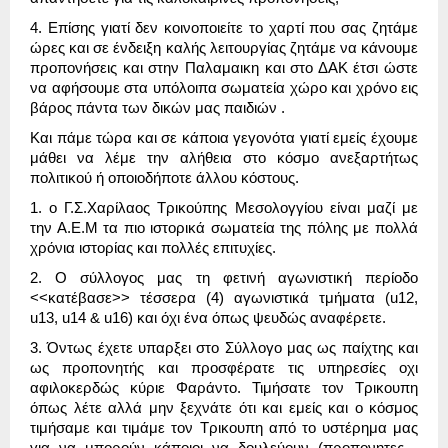
4. Επίσης γιατί δεν κοινοποιείτε το χαρτί που σας ζητάμε
ώρες και σε ένδειξη καλής λειτουργίας ζητάμε να κάνουμε
προπονήσεις και στην Παλαμαικη και στο ΔΑΚ έτσι ώστε
να αφήσουμε στα υπόλοιπα σωματεία χώρο και χρόνο εις
βάρος πάντα των δικών μας παιδιών .
Και πάμε τώρα και σε κάποια γεγονότα γιατί εμείς έχουμε
μάθει να λέμε την αλήθεια στο κόσμο ανεξαρτήτως
πολιτικού ή οποιοδήποτε άλλου κόστους.
1. ο Γ.Σ.Χαρίλαος Τρικούπης Μεσολογγίου είναι μαζί με
την Α.Ε.Μ τα πιο ιστορικά σωματεία της πόλης με πολλά
χρόνια ιστορίας και πολλές επιτυχίες.
2. Ο σύλλογος μας τη φετινή αγωνιστική περίοδο
<<κατέβασε>> τέσσερα (4) αγωνιστικά τμήματα (u12,
u13, u14 & u16) και όχι ένα όπως ψευδώς αναφέρετε.
3. Όντως έχετε υπαρξει στο Σύλλογο μας ως παίχτης και
ως προπονητής και προσφέρατε τις υπηρεσίες οχι
αφιλοκερδώς κύριε Φαράντο. Τιμήσατε τον Τρικουπη
όπως λέτε αλλά μην ξεχνάτε ότι και εμείς και ο κόσμος
τιμήσαμε και τιμάμε τον Τρικουπη από το υστέρημα μας
για να μπορούν κάποιοι να δουλεύουν (προπονητες -