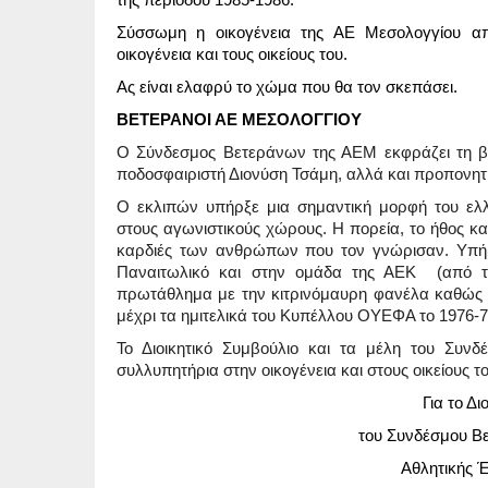
Σύσσωμη η οικογένεια της ΑΕ Μεσολογγίου απε
οικογένεια και τους οικείους του.
Ας είναι ελαφρύ το χώμα που θα τον σκεπάσει.
ΒΕΤΕΡΑΝΟΙ ΑΕ ΜΕΣΟΛΟΓΓΙΟΥ
Ο Σύνδεσμος Βετεράνων της ΑΕΜ εκφράζει τη βα
ποδοσφαιριστή Διονύση Τσάμη, αλλά και προπονητή
Ο εκλιπών υπήρξε μια σημαντική μορφή του ελ
στους αγωνιστικούς χώρους. Η πορεία, το ήθος κα
καρδιές των ανθρώπων που τον γνώρισαν. Υπήρ
Παναιτωλικό και στην ομάδα της ΑΕΚ (από το
πρωτάθλημα με την κιτρινόμαυρη φανέλα καθώς ε
μέχρι τα ημιτελικά του Κυπέλλου ΟΥΕΦΑ το 1976-7
Το Διοικητικό Συμβούλιο και τα μέλη του Συν
συλλυπητήρια στην οικογένεια και στους οικείους το
Για το Δι
του Συνδέσμου Β
Αθλητικής 