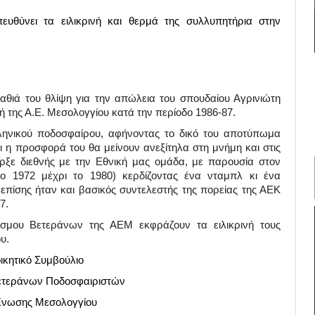
υθύνει τα ειλικρινή και θερμά της συλλυπητήρια στην
θιά του θλίψη για την απώλεια του σπουδαίου Αγρινιώτη
 της Α.Ε. Μεσολογγίου κατά την περίοδο 1986-87.
ληνικού ποδοσφαίρου, αφήνοντας το δικό του αποτύπωμα
ι η προσφορά του θα μείνουν ανεξίτηλα στη μνήμη και στις
ξε διεθνής με την Εθνική μας ομάδα, με παρουσία στον
 1972 μέχρι το 1980) κερδίζοντας ένα νταμπλ κι ένα
πίσης ήταν και βασικός συντελεστής της πορείας της ΑΕΚ
7.
δέσμου Βετεράνων της ΑΕΜ εκφράζουν τα ειλικρινή τους
υ.
οικητικό Συμβούλιο
ετεράνων Ποδοσφαιριστών
Ένωσης Μεσολογγίου