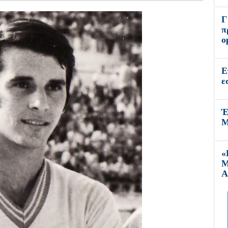
Γ
π
ο
Ε
ε
Έ
Μ
«
Μ
Α