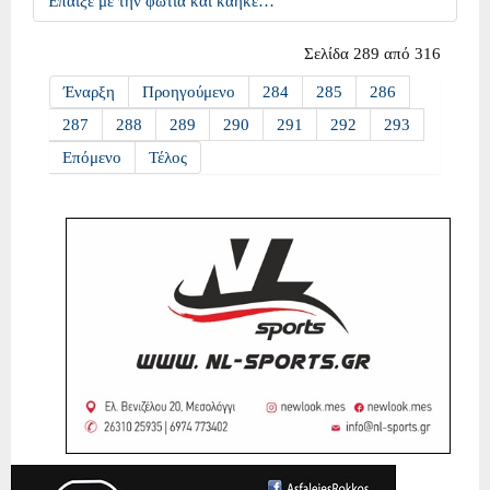
Έπαιξε με την φωτιά και κάηκε…
Σελίδα 289 από 316
Έναρξη
Προηγούμενο
284
285
286
287
288
289
290
291
292
293
Επόμενο
Τέλος