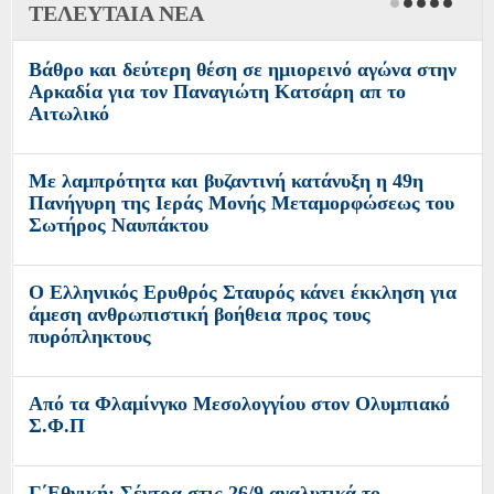
ΤΕΛΕΥΤΑΙΑ ΝΕΑ
Βάθρο και δεύτερη θέση σε ημιορεινό αγώνα στην
Αρκαδία για τον Παναγιώτη Κατσάρη απ το
Αιτωλικό
Με λαμπρότητα και βυζαντινή κατάνυξη η 49η
Πανήγυρη της Ιεράς Μονής Μεταμορφώσεως του
Σωτήρος Ναυπάκτου
Ο Ελληνικός Ερυθρός Σταυρός κάνει έκκληση για
άμεση ανθρωπιστική βοήθεια προς τους
πυρόπληκτους
Από τα Φλαμίνγκο Μεσολογγίου στον Ολυμπιακό
Σ.Φ.Π
Γ΄Εθνική: Σέντρα στις 26/9 αναλυτικά το