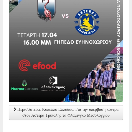
Περισσότερα: Κύπελλο Ελλάδας: Για την υπέρβαση κόντρα
στον Αστέρα Τρίπολης τα Φλαμίνγκο Μεσολογγίου