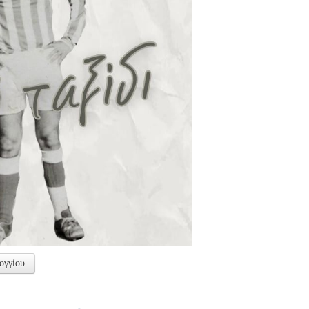
ογγίου