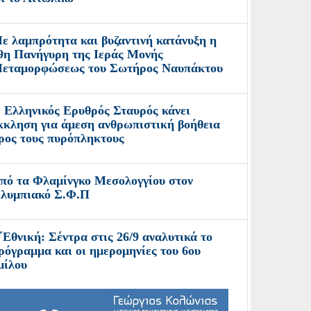
ε λαμπρότητα και βυζαντινή κατάνυξη η
9η Πανήγυρη της Ιεράς Μονής
εταμορφώσεως του Σωτήρος Ναυπάκτου
 Ελληνικός Ερυθρός Σταυρός κάνει
κκληση για άμεση ανθρωπιστική βοήθεια
ρος τους πυρόπληκτους
πό τα Φλαμίνγκο Μεσολογγίου στον
λυμπιακό Σ.Φ.Π
΄Εθνική: Σέντρα στις 26/9 αναλυτικά το
ρόγραμμα και οι ημερομηνίες του 6ου
μίλου