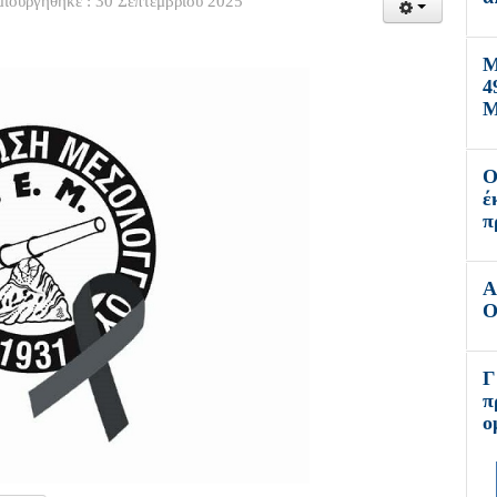
ιουργήθηκε : 30 Σεπτεμβρίου 2025
Μ
4
Μ
Ο
έ
π
Α
Ο
Γ
π
ο