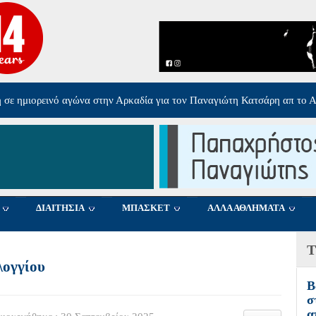
ολογγίου στον Ολυμπιακό Σ.Φ.Π
-
Πέμπτη, 06 Αυγούστου 2026 17:40
ΔΙΑΙΤΗΣΙΑ
ΜΠΑΣΚΕΤ
ΑΛΛΑ ΑΘΛΗΜΑΤΑ
Τ
λογγίου
Β
σ
α