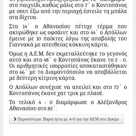
στο παιχνίδι, καθώς μόλις στο 7΄ ο Κοντοπάνος
με σουτ έξω από την περιοχή έστειλε τη μπάλα
στα δίχτυα.
Στο 14΄ ο Αθανασίου πέτυχε τέρμα που
ακυρώθηκε ως οφσάιντ και στο 44΄ ο Απόλλων
έμεινε με 10 παίκτες λόγω της αποβολής του
Γιαννακά με απευθείας κόκκινη κάρτα.
Όμως η Α.Ε.Μ. δεν εκμεταλλεύτηκε το γεγονός
αυτό και στο 48΄ ο Κοντοπάνος έκανε το 2 - 0.
Οι αριθμητικές ισορροπίες αποκαταστάθηκαν
στο 66΄ με το Διαμαντόπουλο να αποβάλλεται
με δεύτερη κίτρινη κάρτα.
Ο Απόλλων συνέχισε να απειλεί και στο 72΄ ο
Κοντοπάνος έκανε χατ τρικ με πλασέ.
Το τελικό 4 - 0 διαμόρφωσε ο Αλέξανδρος
Αθανασίου στο 83΄.
Περισσότερα: Βαριά ήττα με 4-0 για την ΑΕΜ στο Δοκίμι