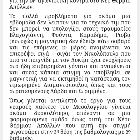
για την 14
αγωνιστική κόντρα στο Νεό Θέρμιο
Απόλλων.
Τα πολλά προβλήματα για ακόμα μια
εβδομάδα δεν λείπουν για το τεχνικό τιμ που
δεν μπορεί να υπολογίζει στους τραυματίες
Βλαχογιάννη, Φούντα, Καραδήμα, Ρισβά
(ευτυχώς η μαγνητική δεν έδειξε κάτι σοβαρό
και τις επόμενες 10 μέρες αναμένεται να
επιτρέψει σιγά – σιγά) τον Νικολόπουλο που
από το παιχνίδι με τον Δοκίμι έχει ενοχλήσεις
στο ήδη επιβαρημένο γόνατο και αναμένεται
και αυτός κάποια στιγμή να υποβληθεί σε
μαγνητική για να εκτιμηθεί η κατάσταση, τον
τιμωρημένο Διαμαντόπουλου, όπως και τους
στρατευμένους Δάρδα και Στριμμένο.
Όπως γίνεται αντιληπτό το έργο για τους
νεαρούς παίκτες του Μεσολογγίου γίνεται
ακόμα δυσκολότερο, απέναντι σε μια
φορμαρισμένη ομάδα όπως αυτή του Νέου
Θέρμιου Απόλλων που αυτή την στιγμή
η
φιγουράρει στην 3
θέση της βαθμολογίας με 29
βαθμούς.