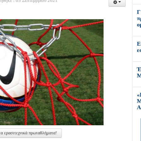
ήθηκε : 05 Σεπτεμβρίου 2021
Γ
π
ο
Ε
ε
Έ
Μ
«
Μ
Α
α ερασιτεχνικά πρωταθλήματα!